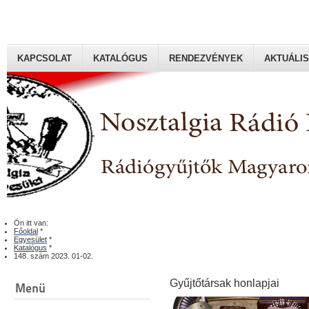
KAPCSOLAT
KATALÓGUS
RENDEZVÉNYEK
AKTUÁLIS
Rádiógyűjtők Magyaroszági Klubja
Ön itt van:
Főoldal
*
Egyesület
*
Katalógus
*
148. szám 2023. 01-02.
Gyűjtőtársak honlapjai
Menü