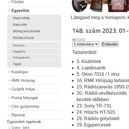
Főoldal
Egyesület
Látogasd meg a honlapom, kat
Alapszabály
Kapcsolat
148. szám 2023. 01-
Mérleg beszámolók
Rendezvények
Elismerés
Ta
rtalomból:
Képgaléria
Falinaptáraink
3. Klubhírek
Tagok
4. Laptársaink
Katalógus
5. Orion 7016 / I. rész
16. RMK Hírújság tartal
RMK Hírújság
15. Rádiózavarás 1950-197
Gyűjtők linkjei
20. Rádió-vevőkészülék t
Postai bélyegek
kezdeti időkben
23. Sony TR-731
Cikk gyűjtemény
24. Hitachi HT-50S
Riportok
29. Rádiós golyóstoll
Egyesületi tagoknak
29. Egypercesek
Csere - bere