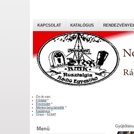
KAPCSOLAT
KATALÓGUS
RENDEZVÉNYE
Rádiógyűjtők Magyaroszági Klubja
Ön itt van:
Főoldal
*
Egyesület
*
Mérleg beszámolók
*
Katalógus
*
Orion - 519AT
Gyűjtőtárs
Menü