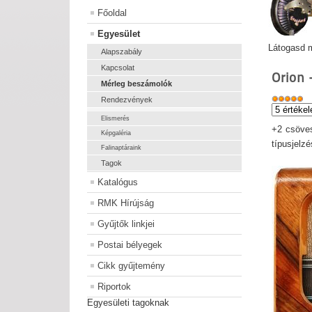
Főoldal
Egyesület
Látogasd m
Alapszabály
Kapcsolat
Orion 
Mérleg beszámolók
Rendezvények
Elismerés
+2 csöves
Képgaléria
típusjelz
Falinaptáraink
Tagok
Katalógus
RMK Hírújság
Gyűjtők linkjei
Postai bélyegek
Cikk gyűjtemény
Riportok
Egyesületi tagoknak