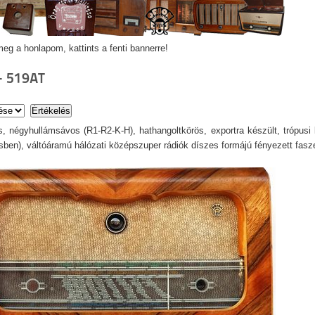
eg a honlapom, kattints a fenti bannerre!
- 519AT
, négyhullámsávos (R1-R2-K-H), hathangoltkörös, exportra készült, trópusi k
ésben), váltóáramú hálózati középszuper rádiók díszes formájú fényezett fas