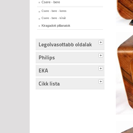
Csere - bere
Csere - bere - keres
Csere - bere - kínál
Kiragadott pillanatok
Legolvasottabb oldalak
Philips
EKA
Cikk lista