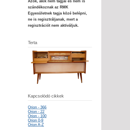
Azok, akik nem tagjai és nem is
szándékoznak az RMK
Egyesületnek tagja közé belépni,
ne is regisztráljanak, mert a
regisztrációt nem aktiváljuk.
Terta
Kapcsolódó cikkek
Orion - 366
Orion - 22
Orion - 100
Orion 0-9
Orion A-Z