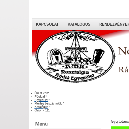
KAPCSOLAT
KATALÓGUS
RENDEZVÉNYE
Rádiógyűjtők Magyaroszági Klubja
Ön itt van:
Főoldal
*
Egyesület
*
Mérleg beszámolók
*
Katalógus
*
Orion - 111
Gyűjtőtárs
Menü