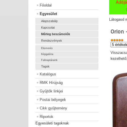
Főoldal
Egyesület
Látogasd m
Alapszabály
Kapcsolat
Orion 
Mérleg beszámolók
Rendezvények
Elismerés
Visszacsa
Képgaléria
kezelhető
Falinaptáraink
Tagok
Katalógus
RMK Hírújság
Gyűjtők linkjei
Postai bélyegek
Cikk gyűjtemény
Riportok
Egyesületi tagoknak