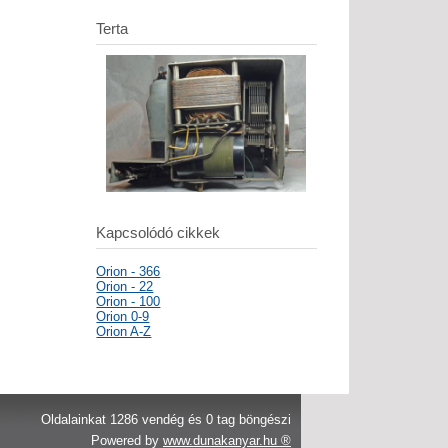
Terta
Kapcsolódó cikkek
Orion - 366
Orion - 22
Orion - 100
Orion 0-9
Orion A-Z
Oldalainkat 1286 vendég és 0 tag böngészi
Powered by
www.dunakanyar.hu ®