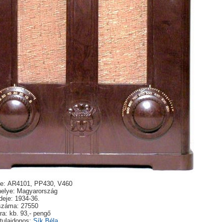
e: AR4101, PP430, V460
helye: Magyarország
deje: 1934-36.
száma: 27550
ra: kb. 93,- pengő
tulajdonos:
Sík Béla