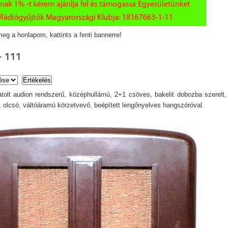
eg a honlapom, kattints a fenti bannerre!
- 111
tolt audion rendszerű, középhullámú, 2+1 csöves, bakelit dobozba szerelt
, olcsó, váltóáramú körzetvevő, beépített lengőnyelves hangszóróval.