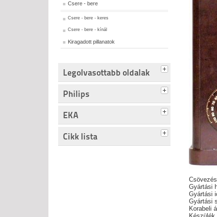
Csere - bere
Csere - bere - keres
Csere - bere - kínál
Kiragadott pillanatok
Legolvasottabb oldalak
Philips
EKA
Cikk lista
Csövezés
Gyártási 
Gyártási i
Gyártási 
Korabeli á
Készülék 