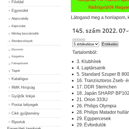
Főoldal
Egyesület
Látogasd meg a honlapom, kat
Alapszabály
Kapcsolat
145. szám 2022. 07-
Mérleg beszámolók
Rendezvények
Elismerés
Ta
rtalomból:
Képgaléria
3. Klubhírek
Falinaptáraink
4. Laptársaink
Tagok
5. Standard Szuper B 80
Katalógus
16. Tranzisztoros Zseb- 
17. DDR Sternchen
RMK Hírújság
18. Japán SHARP BP10
Gyűjtők linkjei
21. Orion 333U
Postai bélyegek
26. Philips Olympia
28. Philips Matador hullá
Cikk gyűjtemény
29. Egypercesek
Riportok
29. Évfordulók
Egyesületi tagoknak