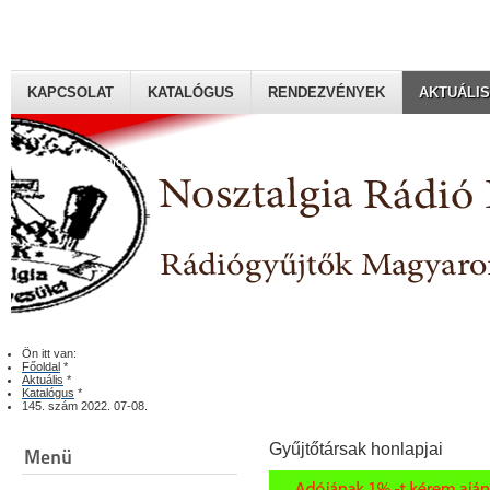
KAPCSOLAT
KATALÓGUS
RENDEZVÉNYEK
AKTUÁLIS
Rádiógyűjtők Magyaroszági Klubja
Ön itt van:
Főoldal
*
Aktuális
*
Katalógus
*
145. szám 2022. 07-08.
Gyűjtőtársak honlapjai
Menü