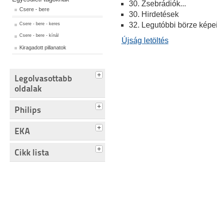
30. Zsebrádiók...
Csere - bere
30. Hirdetések
32. Legutóbbi börze képe
Csere - bere - keres
Csere - bere - kínál
Újság letöltés
Kiragadott pillanatok
Legolvasottabb
oldalak
Philips
EKA
Cikk lista