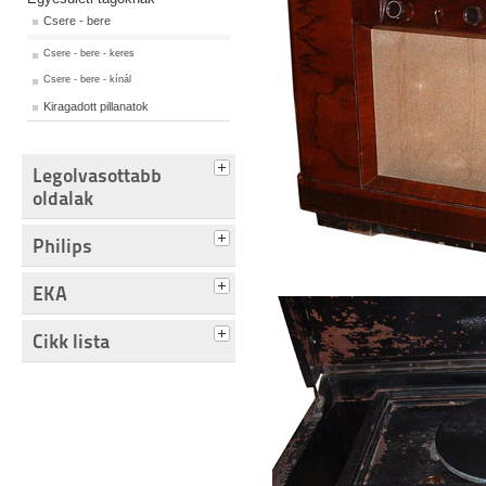
Csere - bere
Csere - bere - keres
Csere - bere - kínál
Kiragadott pillanatok
Legolvasottabb
oldalak
Philips
EKA
Cikk lista