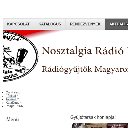
KAPCSOLAT
KATALÓGUS
RENDEZVÉNYEK
AKTUÁLIS
Rádiógyűjtők Magyaroszági Klubja
Ön itt van:
Főoldal
*
Aktuális
*
Katalógus
*
Philips - 96A
Gyűjtőtársak honlapjai
Menü