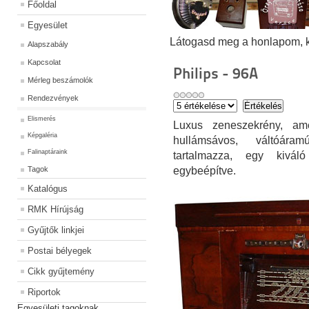
Főoldal
Egyesület
Látogasd meg a honlapom, kat
Alapszabály
Kapcsolat
Philips - 96A
Mérleg beszámolók
Rendezvények
Elismerés
Luxus zeneszekrény, am
Képgaléria
hullámsávos, váltóára
Falinaptáraink
tartalmazza, egy kivál
Tagok
egybeépítve.
Katalógus
RMK Hírújság
Gyűjtők linkjei
Postai bélyegek
Cikk gyűjtemény
Riportok
Egyesületi tagoknak