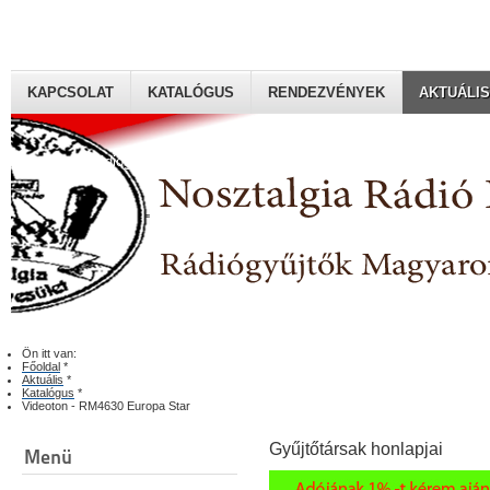
KAPCSOLAT
KATALÓGUS
RENDEZVÉNYEK
AKTUÁLIS
Rádiógyűjtők Magyaroszági Klubja
Ön itt van:
Főoldal
*
Aktuális
*
Katalógus
*
Videoton - RM4630 Europa Star
Gyűjtőtársak honlapjai
Menü