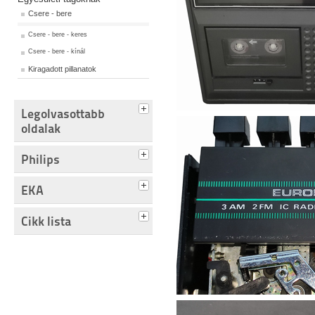
Csere - bere
Csere - bere - keres
Csere - bere - kínál
Kiragadott pillanatok
Legolvasottabb
oldalak
Philips
EKA
Cikk lista