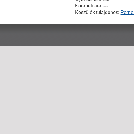
Korabeli ára: ---
Készülék tulajdonos:
Perne