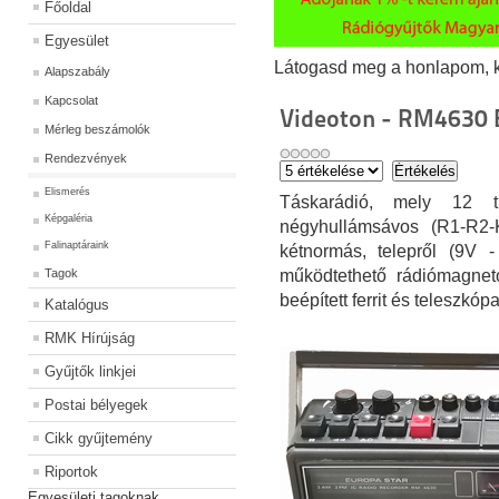
Főoldal
Egyesület
Látogasd meg a honlapom, kat
Alapszabály
Kapcsolat
Videoton - RM4630 
Mérleg beszámolók
Rendezvények
Elismerés
Táskarádió, mely 12 t
Képgaléria
négyhullámsávos (R1-R2-
Falinaptáraink
kétnormás, telepről (9V 
Tagok
működtethető rádiómagnet
beépített ferrit és teleszkó
Katalógus
RMK Hírújság
Gyűjtők linkjei
Postai bélyegek
Cikk gyűjtemény
Riportok
Egyesületi tagoknak