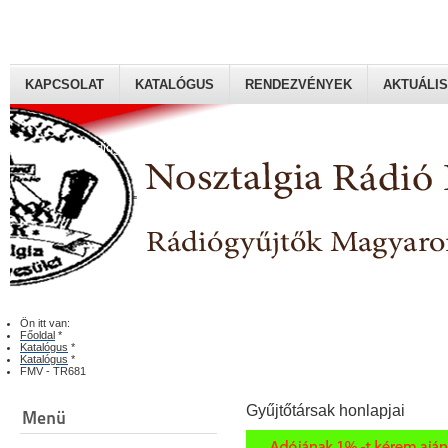
KAPCSOLAT
KATALÓGUS
RENDEZVÉNYEK
AKTUÁLIS
Rádiógyűjtők Magyaroszági Klubja
Ön itt van:
Főoldal
*
Katalógus
*
Katalógus
*
FMV - TR681
Gyűjtőtársak honlapjai
Menü