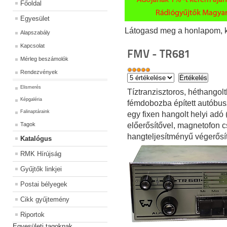
Főoldal
Egyesület
Látogasd meg a honlapom, kat
Alapszabály
Kapcsolat
FMV - TR681
Mérleg beszámolók
Rendezvények
Elismerés
Tíztranzisztoros, héthango
Képgaléria
fémdobozba épített autóbu
Falinaptáraink
egy fixen hangolt helyi adó 
Tagok
előerősítővel, magnetofon 
hangteljesítményű végerősít
Katalógus
RMK Hírújság
Gyűjtők linkjei
Postai bélyegek
Cikk gyűjtemény
Riportok
Egyesületi tagoknak