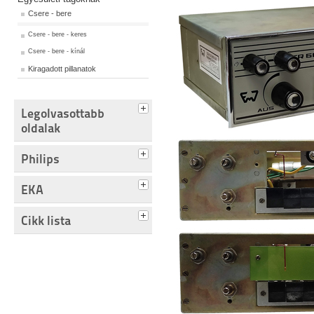
Csere - bere
Csere - bere - keres
Csere - bere - kínál
Kiragadott pillanatok
Legolvasottabb
oldalak
Philips
EKA
Cikk lista