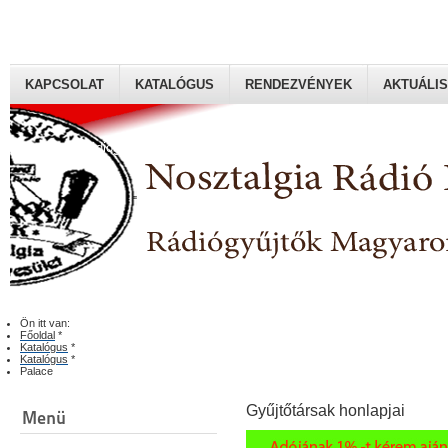
KAPCSOLAT
KATALÓGUS
RENDEZVÉNYEK
AKTUÁLIS
Rádiógyűjtők Magyaroszági Klubja
Ön itt van:
Főoldal
*
Katalógus
*
Katalógus
*
Palace
Gyűjtőtársak honlapjai
Menü