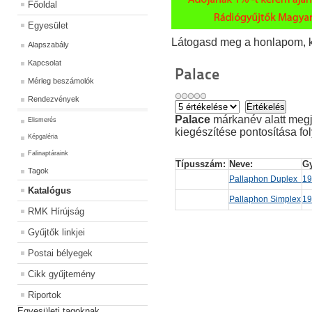
Főoldal
Egyesület
Látogasd meg a honlapom, kat
Alapszabály
Kapcsolat
Palace
Mérleg beszámolók
Rendezvények
Palace
márkanév alatt megj
Elismerés
kiegészítése pontosítása fo
Képgaléria
Falinaptáraink
Típusszám: 
Neve:
Gy
Tagok
Pallaphon Duplex
19
Katalógus
Pallaphon Simplex
19
RMK Hírújság
Gyűjtők linkjei
Postai bélyegek
Cikk gyűjtemény
Riportok
Egyesületi tagoknak