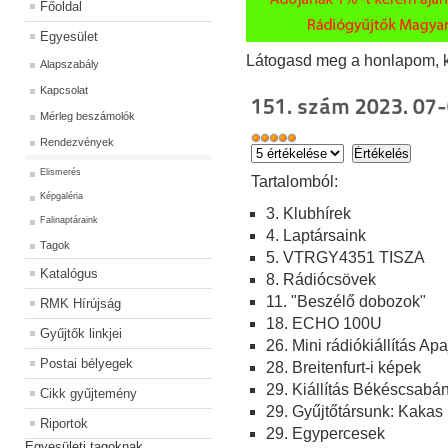
Főoldal
Egyesület
Látogasd meg a honlapom, kat
Alapszabály
Kapcsolat
151. szám 2023. 07-
Mérleg beszámolók
Rendezvények
Elismerés
Ta
rtalomból:
Képgaléria
3. Klubhírek
Falinaptáraink
4. Laptársaink
Tagok
5. VTRGY4351 TISZA
Katalógus
8. Rádiócsövek
11. "Beszélő dobozok"
RMK Hírújság
18. ECHO 100U
Gyűjtők linkjei
26. Mini rádiókiállítás Ap
Postai bélyegek
28. Breitenfurt-i képek
29. Kiállítás Békéscsabá
Cikk gyűjtemény
29. Gyűjtőtársunk: Kakas
Riportok
29. Egypercesek
Egyesületi tagoknak