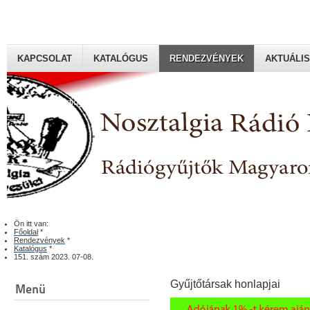
KAPCSOLAT
KATALÓGUS
RENDEZVÉNYEK
AKTUÁLIS
Rádiógyűjtők Magyaroszági Klubja
Ön itt van:
Főoldal
*
Rendezvények
*
Katalógus
*
151. szám 2023. 07-08.
Gyűjtőtársak honlapjai
Menü