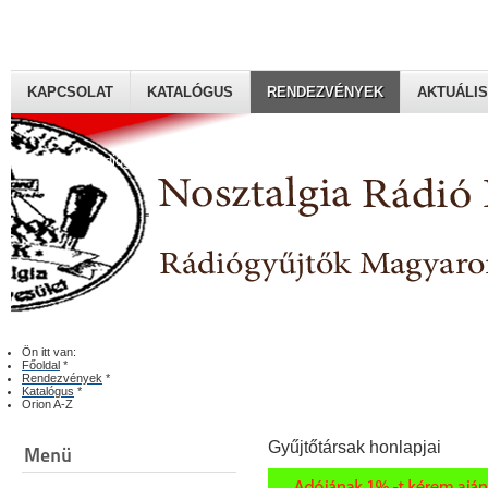
KAPCSOLAT
KATALÓGUS
RENDEZVÉNYEK
AKTUÁLIS
Rádiógyűjtők Magyaroszági Klubja
Ön itt van:
Főoldal
*
Rendezvények
*
Katalógus
*
Orion A-Z
Gyűjtőtársak honlapjai
Menü