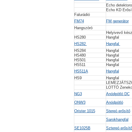
Echo detektor
Echo KD Erősí
Falurádió
FM74
FM generátor
Hangszóró
Helyivevő kész
HS280
Hangfal
HS282
Hangfal
HS284
Hangfal
HS480
Hangfal
HS501
Hangfal
HS511
Hangfal
HS511A
Hangfal
HS9
Hangfal
LEMEZJÁTS
LOTTÓ Zenek
NG3
Anódpótló DC
ONW3
Anódpótló
Orister 1015
Stereó erősítő
Sarokhangfal
SE1025B
Sztereó erősít