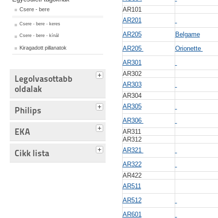
AR101
Csere - bere
AR201
Csere - bere - keres
AR205
Belgame
Csere - bere - kínál
Kiragadott pillanatok
AR205
Orionette
AR301
AR302
Legolvasottabb
AR303
oldalak
AR304
AR305
Philips
AR306
EKA
AR311
AR312
AR321
Cikk lista
AR322
AR422
AR511
AR512
AR601