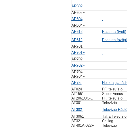
AR602
AR602F
AR604
AR604F
AR612
Pacsirta (ívelt)
AR612
Pacsirta (szögl
AR701
AR701F
AR702
AR702F
AR704
AR704F
AR75
Nosztalgia rád
AT024
FF. televízió
AT1551
Super Venus
AT2061OC-C
FF. televízió
AT301
Televízió
AT302
Televízió-Rádi
AT3061
Tátra Televízi
AT321
Csillag
AT401A-022F
Televízió