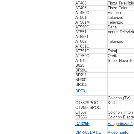
AT403
Tisza Televízi
AT403
Tisza Color
AT459O
Victoria
AT501
Televízió
AT501M
Televízió
AT550O
Delta
AT551
Venus Televíz
AT5561
AT602
Televízió
AT651O
AT751O
Tokaj
AT759O
Oretta
AT848
Super Nova Te
B025
BR201
BR211
BR301
BR311
BR701
Colorion (TV)
CT332SPOC
Kolibri
CTV556SPOC
CT567
Colorion Triton
CT656
Colorion Electr
DA325B
Hangerőszabál
DMR-031/AT/1
Videomontor