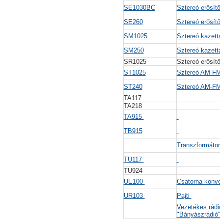
SE1030BC
Sztereó erősít
SE260
Sztereó erősít
SM1025
Sztereó kazet
SM250
Sztereó kazet
SR1025
Sztereó erősít
ST1025
Sztereó AM-FM
ST240
Sztereó AM-FM
TA117
TA218
TA915
TB915
Transzformátor
TU117
TU924
UE100
Csatorna konv
UR103
Pajti
Vezetékes rádi
"Bányászrádi