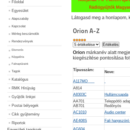
Főoldal
Egyesület
Látogasd meg a honlapom, kat
Alapszabály
Kapcsolat
Orion A-Z
Mérleg beszámolók
Rendezvények
Elismerés
Orion
márkanév alatt megjel
kiegészítése pontosítása fo
Képgaléria
Falinaptáraink
Típusszám:
Tagok
Neve:
Katalógus
A117MO
RMK Hírújság
A814
A8303C
Hullámcsapda
Gyűjtők linkjei
AA701
Teleppótló a
Postai bélyegek
AB701
Redőnyös
AC1010
Audio center
Cikk gyűjtemény
AE408S
Fali hangszór
Riportok
AG604
Egyesületi tagoknak