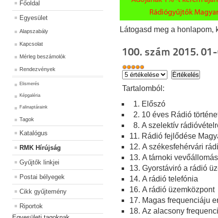
Főoldal
Egyesület
Látogasd meg a honlapom, kat
Alapszabály
Kapcsolat
100. szám 2015. 01-
Mérleg beszámolók
Rendezvények
Elismerés
Ta
rtalomból:
Képgaléria
1. Előszó
Falinaptáraink
2. 10 éves Rádió történ
Tagok
8. A szelektív rádióvételr
Katalógus
11. Rádió fejlődése Mag
12. A székesfehérvári rád
RMK Hírújság
13. A tárnoki vevőállomás
Gyűjtők linkjei
13. Gyorstáviró a rádió 
Postai bélyegek
14. A rádió telefónia
16. A rádió üzemközpont
Cikk gyűjtemény
17. Magas frequenciáju er
Riportok
18. Az alacsony frequenci
Egyesületi tagoknak