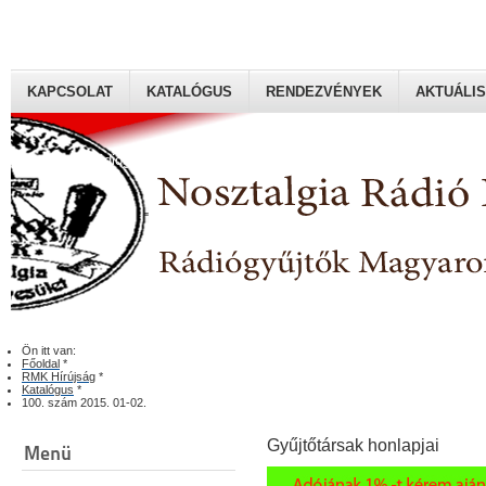
KAPCSOLAT
KATALÓGUS
RENDEZVÉNYEK
AKTUÁLIS
Rádiógyűjtők Magyaroszági Klubja
Ön itt van:
Főoldal
*
RMK Hírújság
*
Katalógus
*
100. szám 2015. 01-02.
Gyűjtőtársak honlapjai
Menü