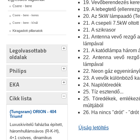
19. Vevőberendezés kere
Csere - bere
19. A lebegtető (ellenrezg
20. Az 5kW lámpaadó (Te
Csere - bere - keres
21. A csepeli 7.5kW oltot
Csere - bere - kínál
21. A szikrasor
Kiragadott pillanatok
21. Antenna vevő rezgő a
lámpával
Legolvasottabb
21. A katódlámpa három 
oldalak
22. Antenna vevő rezgő 
lámpával
Philips
22. Neon gáz egyenirány
23. A vevők különböző ka
EKA
24. Naplótöredék
25. Tíz esztendő...
Cikk lista
25. Töredékek, emlékez
múltjából
(Tungsram) ORION - 404
26. Ha nincs "drót" - "drót
Triumf
Luxuskivitelű faházba épített,
Újság letöltés
háromhullámsávos (R-K-H),
4+1 csöves, dinamikus