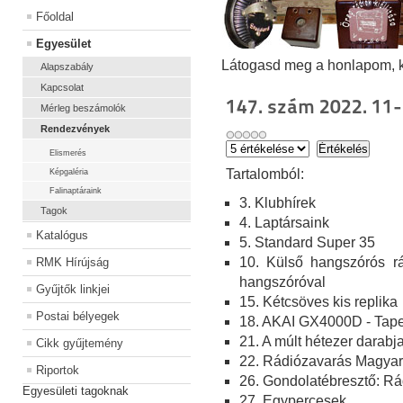
Főoldal
Egyesület
Látogasd meg a honlapom, kat
Alapszabály
Kapcsolat
147. szám 2022. 11-
Mérleg beszámolók
Rendezvények
Elismerés
Ta
rtalomból:
Képgaléria
Falinaptáraink
3. Klubhírek
Tagok
4. Laptársaink
Katalógus
5. Standard Super 35
10. Külső hangszórós r
RMK Hírújság
hangszóróval
Gyűjtők linkjei
15. Kétcsöves kis replika
Postai bélyegek
18. AKAI GX4000D - Tap
21. A múlt hétezer darabj
Cikk gyűjtemény
22. Rádiózavarás Magyar
Riportok
26. Gondolatébresztő: Rá
Egyesületi tagoknak
27. Egypercesek