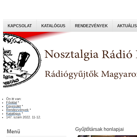
KAPCSOLAT
KATALÓGUS
RENDEZVÉNYEK
AKTUÁLIS
Rádiógyűjtők Magyaroszági Klubja
Ön itt van:
Főoldal
*
Egyesület
*
Rendezvények
*
Katalógus
*
147. szám 2022. 11-12.
Gyűjtőtársak honlapjai
Menü