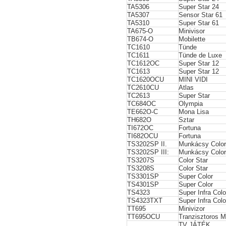
TA5306
Super Star 24
TA5307
Sensor Star 61
TA5310
Super Star 61
TA675-O
Minivisor
TB674-O
Mobilette
TC1610
Tünde
TC1611
Tünde de Luxe
TC1612OC
Super Star 12
TC1613
Super Star 12
TC1620OCU
MINI VIDI
TC2610CU
Atlas
TC2613
Super Star
TC684OC
Olympia
TE662O-C
Mona Lisa
TH682O
Sztar
TI672OC
Fortuna
TI682OCU
Fortuna
TS3202SP II.
Munkácsy Colo
TS3202SP III:
Munkácsy Colo
TS3207S
Color Star
TS3208S
Color Star
TS3301SP
Super Color
TS4301SP
Super Color
TS4323
Super Infra Colo
TS4323TXT
Super Infra Colo
TT695
Minivizor
TT695OCU
Tranzisztoros Mi
TV JÁTÉK