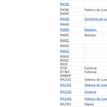
R4330
R4360
Velence de Lux
R4400
R4430
Szimfónia de L
R4440
R4900
Melodyn
R4901
Melodyn
R4902
R4930
R4932
R5600
R5932
R629
R736
Fehérvár
R736A
Fehérvár
R999HF
RA2101
Velence de Lux
RA2102
Velence de Lux
RA2103
Szatmár
RA2104
Velence de Lux
RA2301
Nápoly