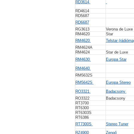
RD3614
RD4614
RD5687
RD6687
RG3613
Verona de Luxe
RM4620
Star
RM4620
Telstar (rádióm
RM4624A
RM4624
Star de Luxe
RM4630
Europa Star
RM4640
RM5632S
RM5642S
Europa Stereo
RO3321
Badacsony
RO3322
Badacsony
RT3700
RT6300
RT6303S
RT6386
RT7300S
Stereo Tuner
RZ4900
Zengő