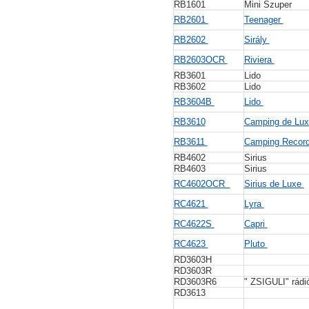
RB1601
Mini Szuper
RB2601
Teenager
RB2602
Sirály
RB2603OCR
Riviera
RB3601
Lido
RB3602
Lido
RB3604B
Lido
RB3610
Camping de Lux
RB3611
Camping Recor
RB4602
Sirius
RB4603
Sirius
RC4602OCR
Sirius de Luxe
RC4621
Lyra
RC4622S
Capri
RC4623
Pluto
RD3603H
RD3603R
RD3603R6
" ZSIGULI" rádi
RD3613