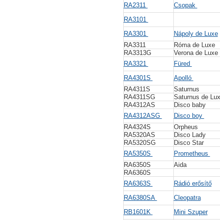
RA2311
Csopak
RA3101
RA3301
Nápoly de Luxe
RA3311
Róma de Luxe
RA3313G
Verona de Luxe
RA3321
Füred
RA4301S
Apolló
RA4311S
Saturnus
RA4311SG
Saturnus de Lu
RA4312AS
Disco baby
RA4312ASG
Disco boy
RA4324S
Orpheus
RA5320AS
Disco Lady
RA5320SG
Disco Star
RA5350S
Prometheus
RA6350S
Aida
RA6360S
RA6363S
Rádió erősítő
RA6380SA
Cleopatra
RB1601K
Mini Szuper