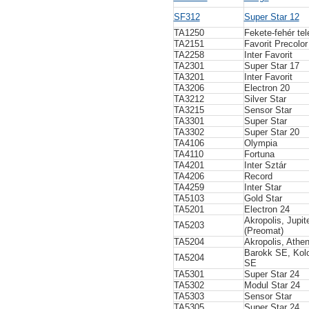
SF312
Super Star 12
TA1250
Fekete-fehér tel
TA2151
Favorit Precolor
TA2258
Inter Favorit
TA2301
Super Star 17
TA3201
Inter Favorit
TA3206
Electron 20
TA3212
Silver Star
TA3215
Sensor Star
TA3301
Super Star
TA3302
Super Star 20
TA4106
Olympia
TA4110
Fortuna
TA4201
Inter Sztár
TA4206
Record
TA4259
Inter Star
TA5103
Gold Star
TA5201
Electron 24
Akropolis, Jupit
TA5203
(Preomat)
TA5204
Akropolis, Athen
Barokk SE, Kol
TA5204
SE
TA5301
Super Star 24
TA5302
Modul Star 24
TA5303
Sensor Star
TA5305
Super Star 24