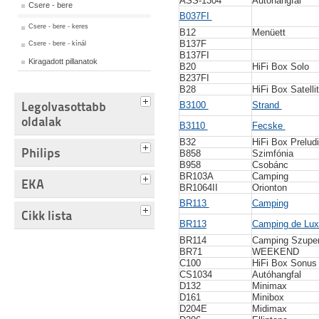
ASS-1304
Autóhangfal
Csere - bere
B037FI
Csere - bere - keres
B12
Menüett
B137F
Csere - bere - kínál
B137FI
Kiragadott pillanatok
B20
HiFi Box Solo
B237FI
B28
HiFi Box Satelli
Legolvasottabb
B3100
Strand
oldalak
B3110
Fecske
B32
HiFi Box Prelud
Philips
B858
Szimfónia
B958
Csobánc
BR103A
Camping
EKA
BR1064II
Orionton
BR113
Camping
Cikk lista
BR113
Camping de Lux
BR114
Camping Szupe
BR71
WEEKEND
C100
HiFi Box Sonus
CS1034
Autóhangfal
D132
Minimax
D161
Minibox
D204E
Midimax