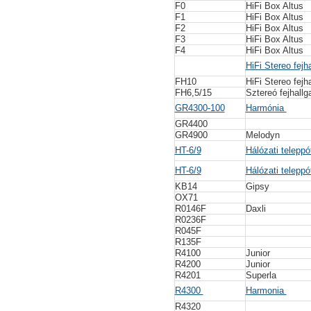
F0
HiFi Box Altus
F1
HiFi Box Altus
F2
HiFi Box Altus
F3
HiFi Box Altus
F4
HiFi Box Altus
HiFi Stereo fejh
FH10
HiFi Stereo fejh
FH6,5/15
Sztereó fejhallg
GR4300-100
Harmónia
GR4400
GR4900
Melodyn
HT-6/9
Hálózati teleppó
HT-6/9
Hálózati teleppó
KB14
Gipsy
OX71
R0146F
Daxli
R0236F
R045F
R135F
R4100
Junior
R4200
Junior
R4201
Superla
R4300
Harmonia
R4320