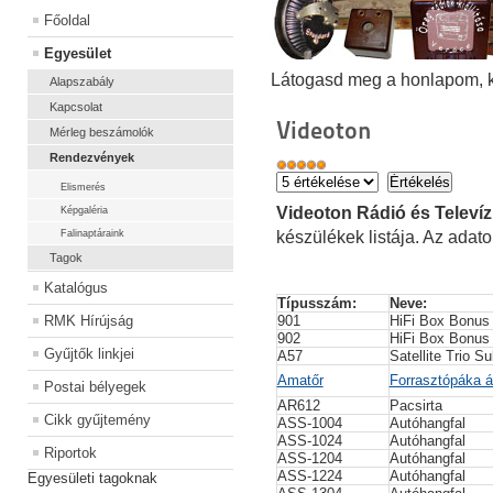
Főoldal
Egyesület
Látogasd meg a honlapom, kat
Alapszabály
Kapcsolat
Videoton
Mérleg beszámolók
Rendezvények
Elismerés
Videoton Rádió és Televí
Képgaléria
Falinaptáraink
készülékek listája. Az adat
Tagok
Katalógus
Típusszám: 
Neve: 
RMK Hírújság
901
HiFi Box Bonus
902
HiFi Box Bonus
Gyűjtők linkjei
A57
Satellite Trio S
Amatőr
Forrasztópáka á
Postai bélyegek
AR612
Pacsirta
Cikk gyűjtemény
ASS-1004
Autóhangfal
ASS-1024
Autóhangfal
Riportok
ASS-1204
Autóhangfal
ASS-1224
Autóhangfal
Egyesületi tagoknak