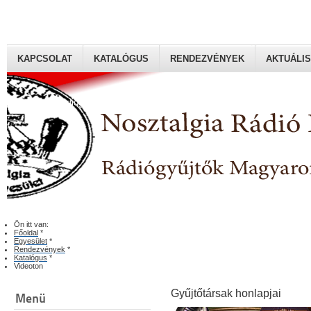
KAPCSOLAT
KATALÓGUS
RENDEZVÉNYEK
AKTUÁLIS
Rádiógyűjtők Magyaroszági Klubja
Ön itt van:
Főoldal
*
Egyesület
*
Rendezvények
*
Katalógus
*
Videoton
Gyűjtőtársak honlapjai
Menü