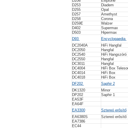
D206
Elliptone
D253
Diadem
D255
Opal
D257
Amethyst
D258
Corona
D259E
Walzer
D402
Supermax
D503
Hipermax
D93
Encyclopaedia
DC2040A
HiFi Hangfal
DC2050
Hangfal
DC2540
HiFi Hangszóró
DC2550
Hangfal
DC3011
Hangfal
DC4004
HiFi Box Teleso
DC4014
HiFi Box
DC4018
HiFi Box
DF202
Saphir 2
DK1320
Minor
DP202
Saphir 1
EA53F
EA64F
EA3300
Sztereó erősítő
EA6380S
Sztereó erősítő
EA7386
EC44