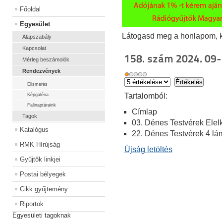
Főoldal
Egyesület
Látogasd meg a honlapom, kat
Alapszabály
Kapcsolat
158. szám 2024. 09-
Mérleg beszámolók
Rendezvények
Elismerés
Ta
rtalomból:
Képgaléria
Falinaptáraink
Címlap
Tagok
03. Dénes Testvérek Elel
Katalógus
22. Dénes Testvérek 4 lá
RMK Hírújság
Újság letöltés
Gyűjtők linkjei
Postai bélyegek
Cikk gyűjtemény
Riportok
Egyesületi tagoknak