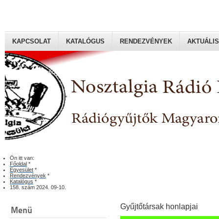
KAPCSOLAT
KATALÓGUS
RENDEZVÉNYEK
AKTUÁLIS
Rádiógyűjtők Magyaroszági Klubja
Ön itt van:
Főoldal
*
Egyesület
*
Rendezvények
*
Katalógus
*
158. szám 2024. 09-10.
Gyűjtőtársak honlapjai
Menü