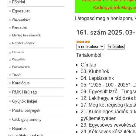
Főoldal
Egyesület
Látogasd meg a honlapom, kat
Alapszabály
Kapcsolat
161. szám 2025. 03-
Mérleg beszámolók
Rendezvények
Elismerés
Ta
rtalomból:
Képgaléria
Címlap
Falinaptáraink
03. Klubhírek
Tagok
04. Laptársaink
Katalógus
05. *1925 - 100 - 2025* ...
09. Egyesült Izzó - Tung
RMK Hírújság
12. Lakihegy, a rádiózés 
Gyűjtők linkjei
17. Még két régiség (laptá
Postai bélyegek
21. Különleges rádiók a
gyűjteményében
Cikk gyűjtemény
23.
Egycsöves vevőkészül
Riportok
24. Kétcsöves készülék h
Egyesületi tagoknak