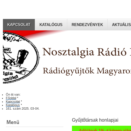
KAPCSOLAT
KATALÓGUS
RENDEZVÉNYEK
AKTUÁLIS
Rádiógyűjtők Magyaroszági Klubja
Ön itt van:
Főoldal
*
Kapcsolat
*
Katalógus
*
161. szám 2025. 03-04.
Gyűjtőtársak honlapjai
Menü