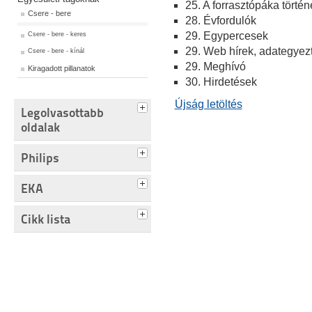
25. A forrasztópáka törté
Csere - bere
28. Évfordulók
29. Egypercesek
Csere - bere - keres
29. Web hírek, adategyez
Csere - bere - kínál
29. Meghívó
Kiragadott pillanatok
30. Hirdetések
Újság letöltés
Legolvasottabb
oldalak
Philips
EKA
Cikk lista