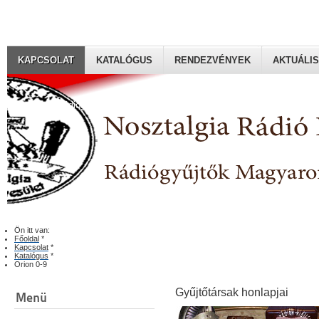
KAPCSOLAT
KATALÓGUS
RENDEZVÉNYEK
AKTUÁLIS
Rádiógyűjtők Magyaroszági Klubja
Ön itt van:
Főoldal
*
Kapcsolat
*
Katalógus
*
Orion 0-9
Gyűjtőtársak honlapjai
Menü