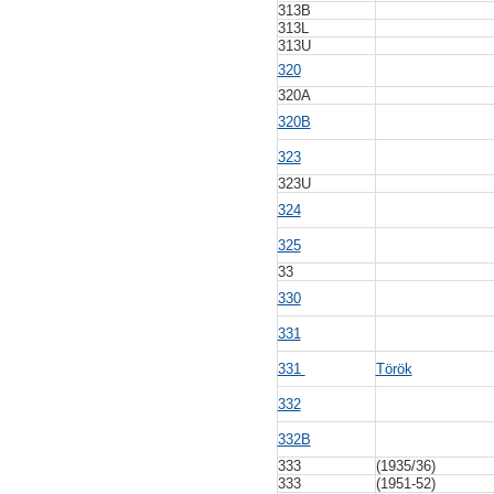
313B
313L
313U
320
320A
320B
323
323U
324
325
33
330
331
331
Török
332
332B
333
(1935/36)
333
(1951-52)