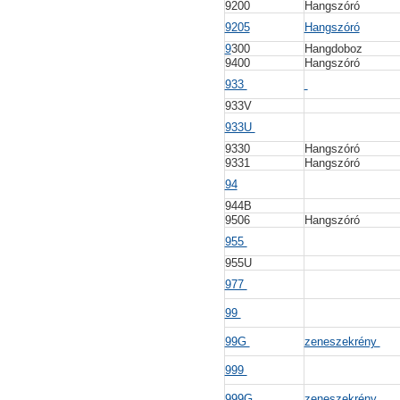
9200
Hangszóró
9205
Hangszóró
9
300
Hangdoboz
9400
Hangszóró
933
933V
933U
9330
Hangszóró
9331
Hangszóró
94
944B
9506
Hangszóró
955
955U
977
99
99G
zeneszekrény
999
999G
zeneszekrény