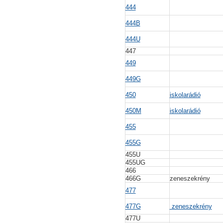
444
444B
444U
447
449
449G
450
iskolarádió
450M
iskolarádió
455
455G
455U
455UG
466
466G
zeneszekrény
477
477G
zeneszekrény
477U