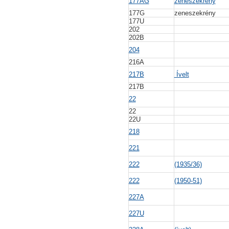
177AG
zeneszekrény
177G
zeneszekrény
177U
202
202B
204
216A
217B
Ívelt
217B
22
22
22U
218
221
222
(1935/36)
222
(1950-51)
227A
227U