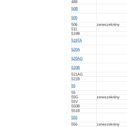
488
50B
505
506
zeneszekrény
511
519B
519TA
520A
520AG
520B
521AG
521B
55
55
55G
zeneszekrény
55V
550B
551B
555
556
zeneszekrény