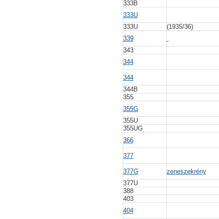
333B
333U
333U
(1935/36)
339
343
344
344
344B
355
355G
355U
355UG
366
377
377G
zeneszekrény
377U
388
403
404