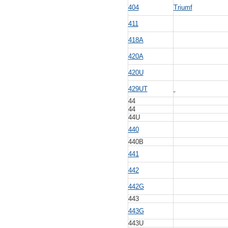
404
Triumf
411
418A
420A
420U
429UT
44
44
44U
440
440B
441
442
442G
443
443G
443U