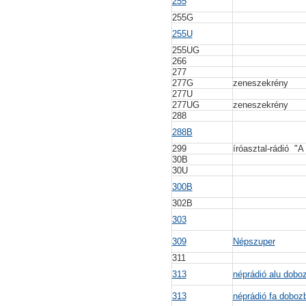
255
255G
255U
255UG
266
277
277G
zeneszekrény
277U
277UG
zeneszekrény
288
288B
299
íróasztal-rádió "A
30B
30U
300B
302B
303
309
Népszuper
311
313
néprádió alu dob
313
néprádió fa doboz