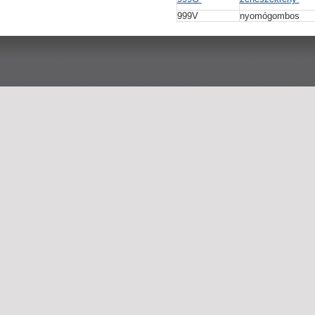
999V
nyomógombos