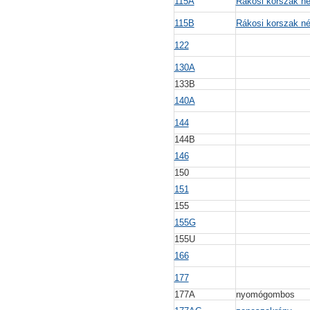
115A
Rákosi korszak né
115B
Rákosi korszak né
122
130A
133B
140A
144
144B
146
150
151
155
155G
155U
166
177
177A
nyomógombos