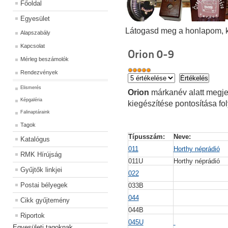
Főoldal
Egyesület
Látogasd meg a honlapom, kat
Alapszabály
Kapcsolat
Orion 0-9
Mérleg beszámolók
Rendezvények
Elismerés
Orion
márkanév alatt megjel
Képgaléria
kiegészítése pontosítása fo
Falinaptáraink
Tagok
Típusszám:
Neve:
Katalógus
011
Horthy néprádió
RMK Hírújság
011U
Horthy néprádió
Gyűjtők linkjei
022
Postai bélyegek
033B
044
Cikk gyűjtemény
044B
Riportok
045U
Egyesületi tagoknak