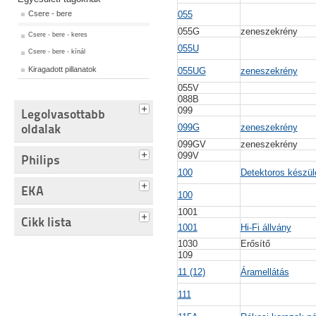
Csere - bere
055
055G
zeneszekrény
Csere - bere - keres
055U
Csere - bere - kínál
Kiragadott pillanatok
055UG
zeneszekrény
055V
088B
099
Legolvasottabb
oldalak
099G
zeneszekrény
099GV
zeneszekrény
099V
Philips
100
Detektoros készül
EKA
100
1001
Cikk lista
1001
Hi-Fi állvány
1030
Erősítő
109
11 (12)
Áramellátás
111