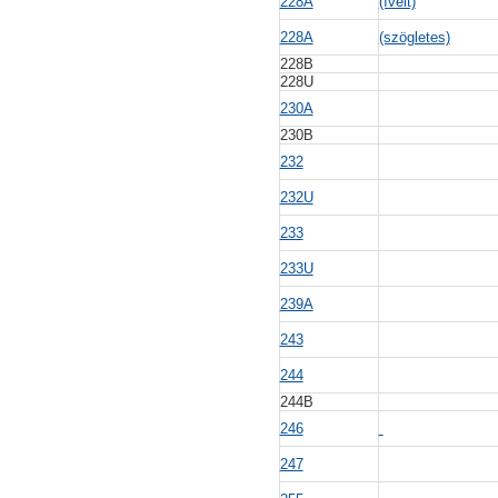
228A
(ívelt)
228A
(szögletes)
228B
228U
230A
230B
232
232U
233
233U
239A
243
244
244B
246
247