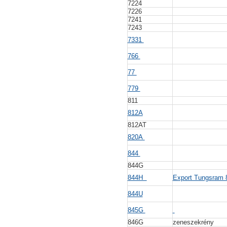
7224
7226
7241
7243
7331
766
77
779
811
812A
812AT
820A
844
844G
844H
Export Tungsram
844U
845G
846G
zeneszekrény