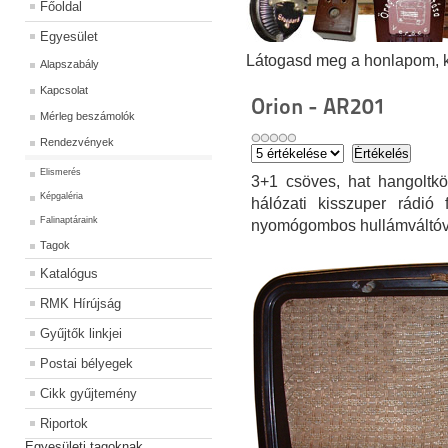
Főoldal
Egyesület
Látogasd meg a honlapom, kat
Alapszabály
Kapcsolat
Orion - AR201
Mérleg beszámolók
Rendezvények
Elismerés
3+1 csöves, hat hangoltkö
Képgaléria
hálózati kisszuper rádió 
Falinaptáraink
nyomógombos hullámváltóva
Tagok
Katalógus
RMK Hírújság
Gyűjtők linkjei
Postai bélyegek
Cikk gyűjtemény
Riportok
Egyesületi tagoknak