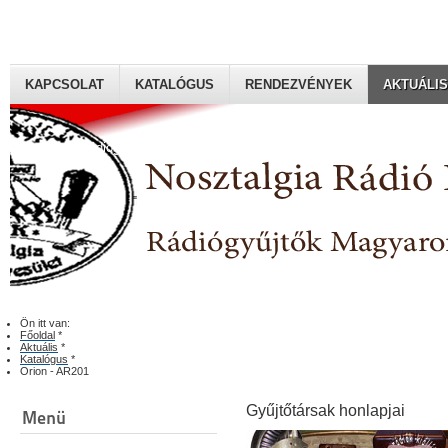
KAPCSOLAT
KATALÓGUS
RENDEZVÉNYEK
AKTUÁLIS
Rádiógyűjtők Magyaroszági Klubja
Ön itt van:
Főoldal
*
Aktuális
*
Katalógus
*
Orion - AR201
Gyűjtőtársak honlapjai
Menü