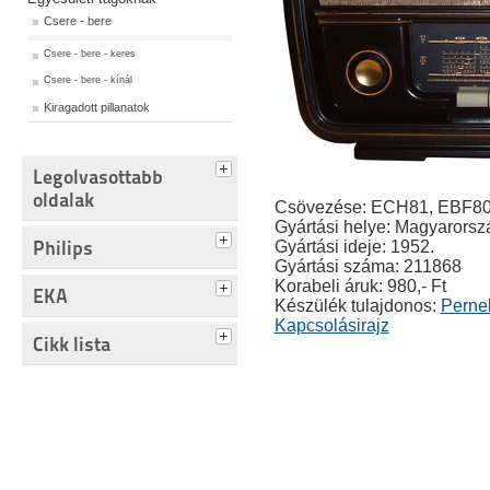
Csere - bere
Csere - bere - keres
Csere - bere - kínál
Kiragadott pillanatok
Legolvasottabb
oldalak
Csövezése: ECH81, EBF80
Gyártási helye: Magyarorsz
Philips
Gyártási ideje: 1952.
Gyártási száma: 211868
Korabeli áruk: 980,- Ft
EKA
Készülék tulajdonos:
Perne
Kapcsolásirajz
Cikk lista