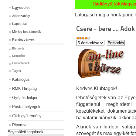
Egyesület
Látogasd meg a honlapom, kat
Alapszabály
Kapcsolat
Csere - bere .... Ado
Mérleg beszámolók
Rendezvények
Elismerés
Képgaléria
Falinaptáraink
Tagok
Katalógus
Kedves Klubtagok!
RMK Hírújság
lehetőségetek van az Egyes
Gyűjtők linkjei
függetlenül meghirdetni
Postai bélyegek
készülékeket, dokumentáció
Cikk gyűjtemény
ha valami hiányzik, akkor azt 
Riportok
Akinek van hirdetni valója
Egyesületi tagoknak
szövegét és max egy-két fot