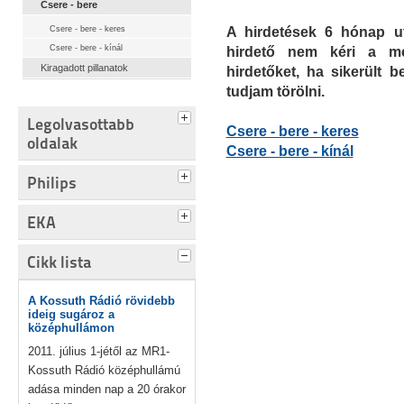
Csere - bere
Csere - bere - keres
A hirdetések 6 hónap ut
Csere - bere - kínál
hirdető nem kéri a me
Kiragadott pillanatok
hirdetőket, ha sikerült b
tudjam törölni.
Legolvasottabb
Csere - bere - keres
oldalak
Csere - bere - kínál
Philips
EKA
Cikk lista
A Kossuth Rádió rövidebb
ideig sugároz a
középhullámon
2011. július 1-jétől az MR1-
Kossuth Rádió középhullámú
adása minden nap a 20 órakor