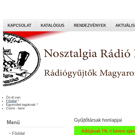
KAPCSOLAT
KATALÓGUS
RENDEZVÉNYEK
AKTUÁLIS
Rádiógyűjtők Magyaroszági Klubja
Ön itt van:
Főoldal
*
Egyesületi tagoknak
*
Csere - bere
Gyűjtőtársak honlapjai
Menü
Főoldal