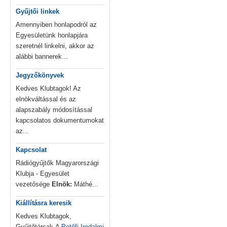
Gyűjtői linkek
Amennyiben honlapodról az
Egyesületünk honlapjára
szeretnél linkelni, akkor az
alábbi bannerek...
Jegyzőkönyvek
Kedves Klubtagok! Az
elnökváltással és az
alapszabály módosítással
kapcsolatos dokumentumokat
az...
Kapcsolat
Rádiógyűjtők Magyarországi
Klubja - Egyesület
vezetősége
Elnök:
Máthé...
Kiállításra keresik
Kedves Klubtagok,
Gyűjtőtársak,A
Petőfi Irodalmi