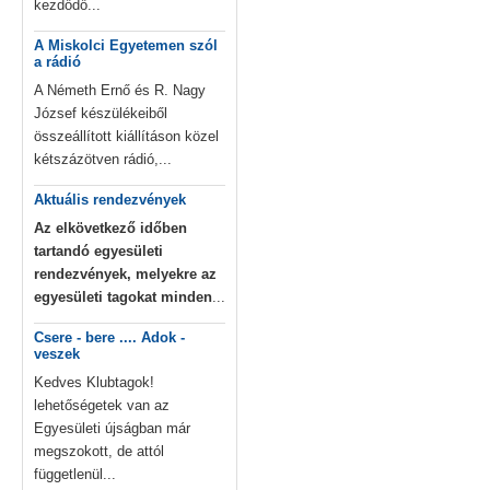
kezdődő...
A Miskolci Egyetemen szól
a rádió
A Németh Ernő és R. Nagy
József készülékeiből
összeállított kiállításon közel
kétszázötven rádió,...
Aktuális rendezvények
Az elkövetkező időben
tartandó egyesületi
rendezvények, melyekre az
egyesületi tagokat minden
...
Csere - bere .... Adok -
veszek
Kedves Klubtagok!
lehetőségetek van az
Egyesületi újságban már
megszokott, de attól
függetlenül...