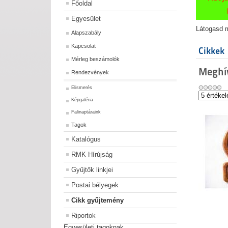
Főoldal
Egyesület
Látogasd m
Alapszabály
Kapcsolat
Cikkek
Mérleg beszámolók
Meghí
Rendezvények
Elismerés
Képgaléria
Falinaptáraink
Tagok
Katalógus
RMK Hírújság
Gyűjtők linkjei
Postai bélyegek
Cikk gyűjtemény
Riportok
Egyesületi tagoknak