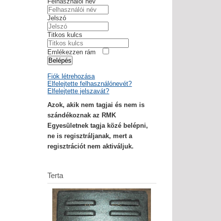
Felhasználói név
Jelszó
Titkos kulcs
Emlékezzen rám
Belépés
Fiók létrehozása
Elfelejtette felhasználónevét?
Elfelejtette jelszavát?
Azok, akik nem tagjai és nem is
szándékoznak az RMK
Egyesületnek tagja közé belépni,
ne is regisztráljanak, mert a
regisztrációt nem aktiváljuk.
Terta