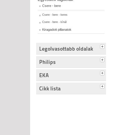
Csere - bere
Csere - bere - keres
Csere - bere - kínál
Kiragadott pillanatok
Legolvasottabb oldalak
Philips
EKA
Cikk lista