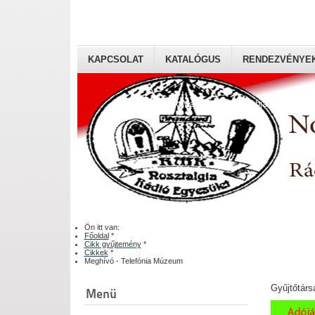
KAPCSOLAT
KATALÓGUS
RENDEZVÉNYE
Rádiógyűjtők Magyaroszági Klubja
Ön itt van:
Főoldal
*
Cikk gyűjtemény
*
Cikkek
*
Meghívó - Telefónia Múzeum
Gyűjtőtárs
Menü