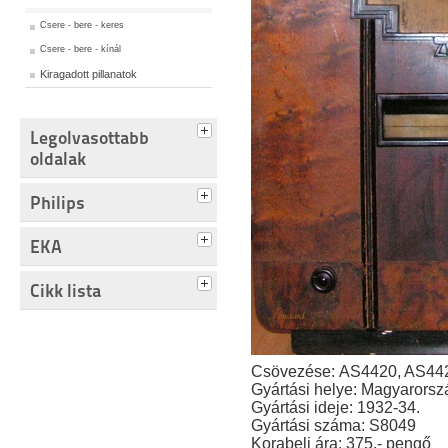
Csere - bere - keres
Csere - bere - kínál
Kiragadott pillanatok
Legolvasottabb
oldalak
Philips
EKA
Cikk lista
Csövezése: AS4420, AS44
Gyártási helye: Magyarorsz
Gyártási ideje: 1932-34.
Gyártási száma: S8049
Korabeli ára: 375,- pengő