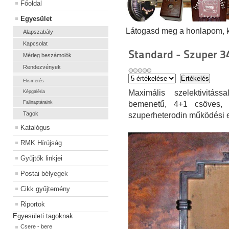
Főoldal
Egyesület
Látogasd meg a honlapom, kat
Alapszabály
Kapcsolat
Standard - Szuper 3
Mérleg beszámolók
Rendezvények
Elismerés
Maximális szelektivitáss
Képgaléria
Falinaptáraink
bemenetű, 4+1 csöves, d
Tagok
szuperheterodin működési e
Katalógus
RMK Hírújság
Gyűjtők linkjei
Postai bélyegek
Cikk gyűjtemény
Riportok
Egyesületi tagoknak
Csere - bere