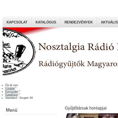
KAPCSOLAT
KATALÓGUS
RENDEZVÉNYEK
AKTUÁLIS
Rádiógyűjtők Magyaroszági Klubja
Ön itt van:
Főoldal
*
Egyesület
*
Katalógus
*
Standard - Szuper 34
Gyűjtőtársak honlapjai
Menü