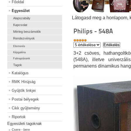
Főoldal
Egyesület
Látogasd meg a honlapom, kat
Alapszabály
Kapcsolat
Philips - 548A
Mérleg beszámolók
Rendezvények
Elismerés
3+2 csöves, hathangoltkö
Képgaléria
Falinaptáraink
(548A), illetve univerzál
Tagok
permanens dinamikus hang
Katalógus
RMK Hírújság
Gyűjtők linkjei
Postai bélyegek
Cikk gyűjtemény
Riportok
Egyesületi tagoknak
Csere - bere