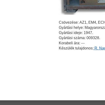
Csövezése:
AZ1, EM4, EC
Gyártási helye: Magyarorsz
Gyártási ideje: 1947.
Gyártási száma:
009328
.
Korabeli ára: ---
Készülék tulajdonos:
R. Na