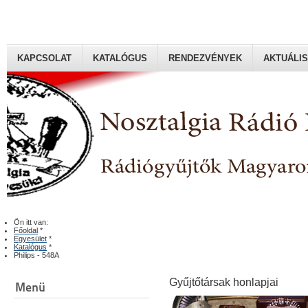
KAPCSOLAT
KATALÓGUS
RENDEZVÉNYEK
AKTUÁLIS
Rádiógyűjtők Magyaroszági Klubja
Ön itt van:
Főoldal
*
Egyesület
*
Katalógus
*
Philips - 548A
Gyűjtőtársak honlapjai
Menü