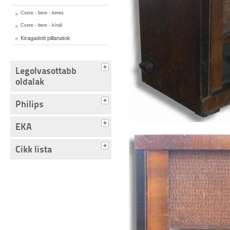
Csere - bere - keres
Csere - bere - kínál
Kiragadott pillanatok
Legolvasottabb
oldalak
Philips
EKA
Cikk lista