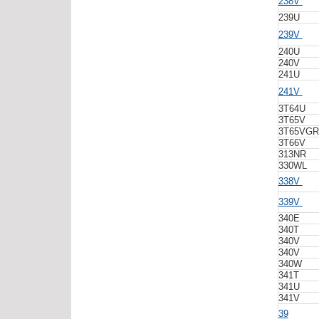
238V
239U
239V
240U
240V
241U
241V
3T64U
3T65V
3T65VG
3T66V
313NR
330WL
338V
339V
340E
340T
340V
340V
340W
341T
341U
341V
39