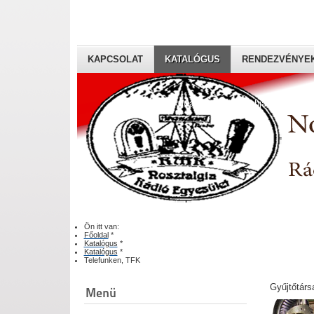
KAPCSOLAT
KATALÓGUS
RENDEZVÉNYE
Rádiógyűjtők Magyaroszági Klubja
Ön itt van:
Főoldal
*
Katalógus
*
Katalógus
*
Telefunken, TFK
Gyűjtőtárs
Menü