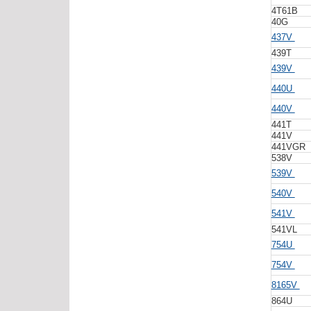
4T61B
40G
437V
439T
439V
440U
440V
441T
441V
441VGR
538V
539V
540V
541V
541VL
754U
754V
8165V
864U