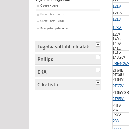
121E
Csere - bere
121V
121W
Csere - bere - keres
1213
Csere - bere - kínál
123V
Kiragadott pillanatok
12W
140U
140V
Legolvasottabb oldalak
141U
141V
143GW
Philips
2B54GW
2T64B
EKA
2T64U
2T64V
Cikk lista
2T65V
2T65VG
2T85V
231V
237U
237V
238U