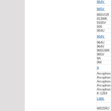
864V
865V
865VGR
913WK
9165V
926
954U
954V
964U
964V
965GWK
965V
9A
9W
A
Arcophon
Arcophon
Arcophon
Arcophon
Arcophon
K-126X
L666
WD25RJ