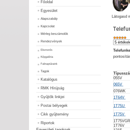
Főoldal
Egyesület
Látogasd m
Alapszabály
Kapcsolat
Telefu
Mérleg beszámolók
Rendezvények
Telefunk
Elismerés
pontosítá
Képgaléria
Falinaptáraink
Tagok
Típusszá
055V
Katalógus
065V
RMK Hírújság
076WK
Gyűjtők linkjei
1T64V
Postai bélyegek
1T75U
Cikk gyűjtemény
1T75V
1T75VG
Riportok
1T76V
Egyesületi tagoknak