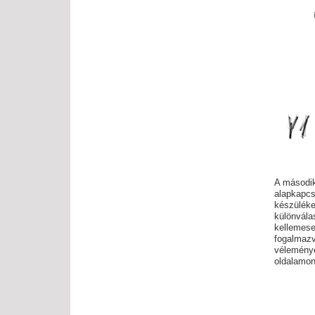
A második
alapkapcs
készülé
különvála
kellemes
fogalmazv
véleménye
oldalamon