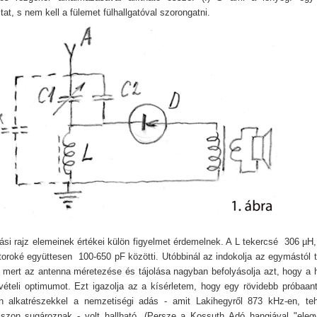
at, s nem kell a fülemet fülhallgatóval szorongatni.
ási rajz elemeinek értékei külön figyelmet érdemelnek. A L tekercsé 306 µH
oroké együttesen 100-650 pF közötti. Utóbbinál az indokolja az egymástól t
, mert az antenna méretezése és tájolása nagyban befolyásolja azt, hogy a 
 vételi optimumot. Ezt igazolja az a kísérletem, hogy egy rövidebb próbaan
 alkatrészekkel a nemzetiségi adás - amit Lakihegyről 873 kHz-en, teh
szon sugároznak - volt hallható. (Persze a Kossuth Adó hangjával "elegy