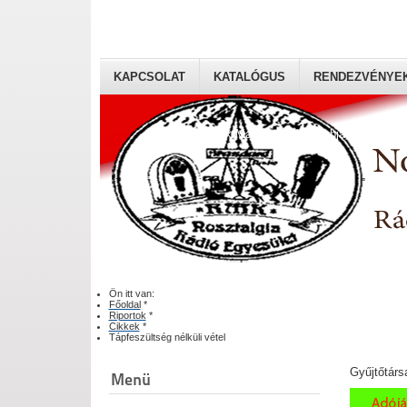
KAPCSOLAT
KATALÓGUS
RENDEZVÉNYE
Rádiógyűjtők Magyaroszági Klubja
Ön itt van:
Főoldal
*
Riportok
*
Cikkek
*
Tápfeszültség nélküli vétel
Gyűjtőtárs
Menü