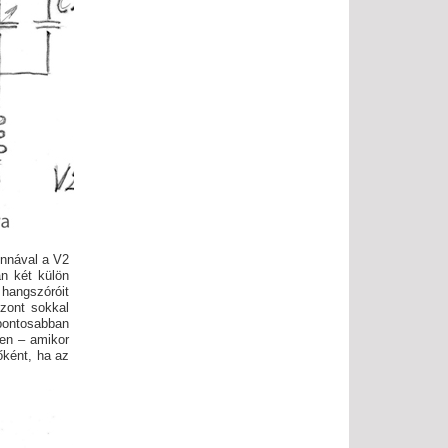
ennával a V2
an két külön
angszóróit
zont sokkal
pontosabban
ben – amikor
őként, ha az