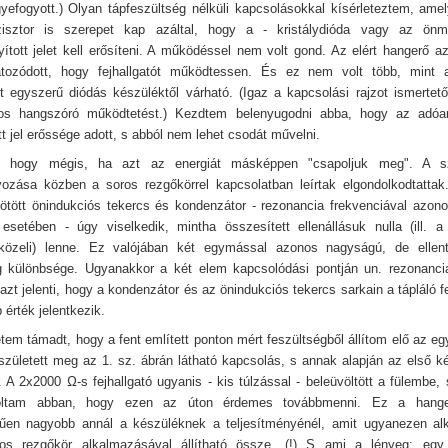
yefogyott.) Olyan tápfeszültség nélküli kapcsolásokkal kísérleteztem, am
zisztor is szerepet kap azáltal, hogy a - kristálydióda vagy az önm
yított jelet kell erősíteni. A működéssel nem volt gond. Az elért hangerő 
látozódott, hogy fejhallgatót működtessen. És ez nem volt több, mint 
t egyszerű diódás készüléktől várható. (Igaz a kapcsolási rajzot ismertet
ztos hangszóró működtetést.) Kezdtem belenyugodni abba, hogy az adóan
t jel erőssége adott, s abból nem lehet csodát művelni.
, hogy mégis, ha azt az energiát másképpen "csapoljuk meg". A sz
ozása közben a soros rezgőkörrel kapcsolatban leírtak elgondolkodtattak
ötött önindukciós tekercs és kondenzátor - rezonancia frekvenciával azon
 esetében - úgy viselkedik, mintha összesített ellenállásuk nulla (ill. 
 közeli) lenne. Ez valójában két egymással azonos nagyságú, de ellent
g különbsége. Ugyanakkor a két elem kapcsolódási pontján un. rezonanci
 azt jelenti, hogy a kondenzátor és az önindukciós tekercs sarkain a tápláló 
érték jelentkezik.
tem támadt, hogy a fent említett ponton mért feszültségből állítom elő az egy
y született meg az 1. sz. ábrán látható kapcsolás, s annak alapján az első k
 A 2x2000 Ω-s fejhallgató ugyanis - kis túlzással - beleüvöltött a fülembe,
oltam abban, hogy ezen az úton érdemes továbbmenni. Ez a hange
űen nagyobb annál a készüléknek a teljesítményénél, amit ugyanezen alk
os rezgőkör alkalmazásával állítható össze. (!) S ami a lényeg: egy