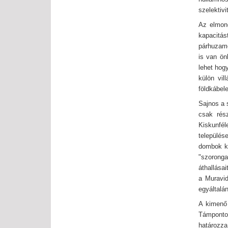
szelektivi
Az elmond
kapacitás
párhuzamo
is van ön
lehet hogy
külön vil
földkábel
Sajnos a s
csak rész
Kiskunfé
település
dombok kö
"szoronga
áthallásai
a Muravi
egyáltalá
A kimenő 
Támpontot
határozz