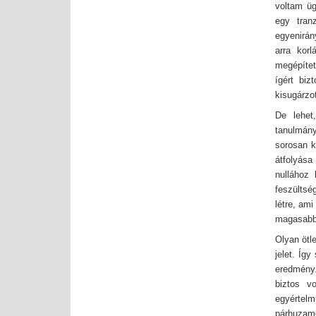
voltam üg
egy tran
egyenirán
arra kor
megépítet
ígért bi
kisugárzot
De lehet
tanulmány
sorosan k
átfolyása
nullához
feszültsé
létre, ami
magasabb 
Olyan ötle
jelet. Íg
eredmény.
biztos v
egyértelm
párhuzam