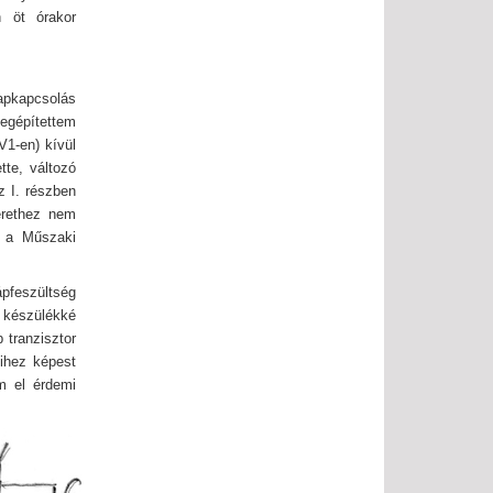
n öt órakor
lapkapcsolás
megépítettem
V1-en) kívül
tte, változó
z I. részben
erethez nem
m a Műszaki
pfeszültség
 készülékké
 tranzisztor
tihez képest
m el érdemi