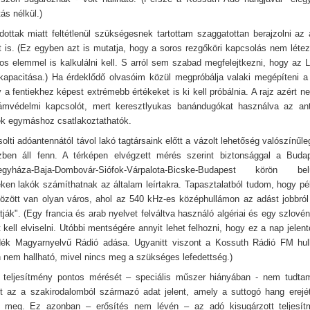
tás nélkül.)
ottak miatt feltétlenül szükségesnek tartottam szaggatottan berajzolni az 
t is. (Ez egyben azt is mutatja, hogy a soros rezgőköri kapcsolás nem létezi
s elemmel is kalkulálni kell. S arról sem szabad megfelejtkezni, hogy az 
kapacitása.) Ha érdeklődő olvasóim közül megpróbálja valaki megépíteni a
 a fentiekhez képest extrémebb értékeket is ki kell próbálnia. A rajz azért n
lámvédelmi kapcsolót, mert keresztlyukas banándugókat használva az an
ek egymáshoz csatlakoztathatók.
olti adóantennától távol lakó tagtársaink előtt a vázolt lehetőség valószínűl
ben áll fenn. A térképen elvégzett mérés szerint biztonsággal a Budap
legyháza-Baja-Dombovár-Siófok-Várpalota-Bicske-Budapest körön b
eken lakók számíthatnak az általam leírtakra. Tapasztalatból tudom, hogy pél
zött van olyan város, ahol az 540 kHz-es középhullámon az adást jobbról 
tják". (Egy francia és arab nyelvet felváltva használó algériai és egy szlové
t kell elviselni. Utóbbi mentségére annyit lehet felhozni, hogy ez a nap jele
dék Magyarnyelvű Rádió adása. Ugyanitt viszont a Kossuth Rádió FM hu
n nem hallható, mivel nincs meg a szükséges lefedettség.)
teljesítmény pontos mérését – speciális műszer hiányában - nem tudtam
 az a szakirodalomból származó adat jelent, amely a suttogó hang erejé
a meg. Ez azonban – erősítés nem lévén – az adó kisugárzott teljesí