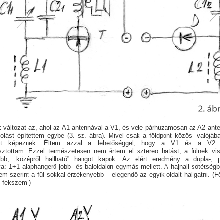
 változat az, ahol az A1 antennával a V1, és vele párhuzamosan az A2 ant
olást építettem egybe (3. sz. ábra). Mivel csak a földpont közös, valójáb
ket képeznek. Éltem azzal a lehetőséggel, hogy a V1 és a V2 h
sztottam. Ezzel természetesen nem értem el sztereo hatást, a fülnek vis
ebb, „középről hallható” hangot kapok. Az elért eredmény a dupla-, 
a: 1+1 alaphangerő jobb- és baloldalon egymás mellett. A hajnali sötétség
m szerint a fül sokkal érzékenyebb – elegendő az egyik oldalt hallgatni. (F
 fekszem.)