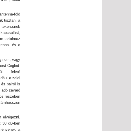
antenna-föld
k tisztán, a
L tekercsnek
 kapcsolást,
em tartalmaz
tenna- és a
eg nem, vagy
est-Cegléd-
elül fekvő
dául a zalai
és balról is
n adó zavaró
ntős részében
llámhosszon
 elvégezni.
t 30 dB-ben
tményének a