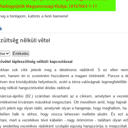
eg a honlapom, kattints a fenti bannerre!
k
zültség nélküli vétel
vétel tápfeszültség nélküli kapcsolással
unkban sok cikk jelenik meg a detektoros rádiókról. S ez ellen ne
sem, hanem én is szeretném hozzátenni a magam történetét. Persze a de
ötven éve kristálydióda helyettesíti, ezért a téma valóságnak legmegfelelőbb
ség nélküli hangszóróvétel diódás rádióval.
árcius-áprilisi (82.) számban olvasható az a cikkem, amelyben a vezeték
emlékeimet kívántam másokkal megosztani. Ott meséltem arról, hogy hajnali
gyírt jelent egy olyan rádió, amelynek olyan a hangereje, hogy meghallom, ha 
lelően halk is ahhoz, hogy vissza lehessen mellette aludni. És ezt a
tani, mert a vezetékes tévé kábelén - nagy örömömre - találtam olyan erő
y eredetileg vezetékes rádióként szolgáló egység hangszórója is megszólalt.