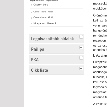
megszokt
Csere - bere
érdekében 
Csere - bere - keres
Örömömre 
Csere - bere - kínál
kell az é
Kiragadott pillanatok
venni azo
hangerőn
reményke
Legolvasottabb oldalak
részében 
ez az ese
Philips
csendes ó
I.
Az ala
EKA
Elképzelé
magasante
Cikk lista
adottságo
húzódik, 
köti össz
légvonal
megválasz
antenna fo
A készülé