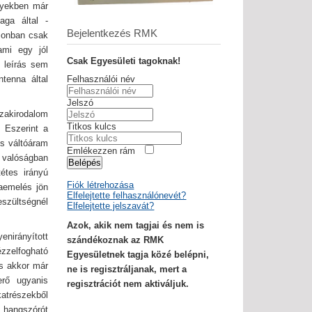
elyekben már
aga által -
Bejelentkezés RMK
azonban csak
ami egy jól
Csak Egyesületi tagoknak!
ő leírás sem
tenna által
Felhasználói név
Jelszó
akirodalom
Titkos kulcs
. Eszerint a
os váltóáram
Emlékezzen rám
a valóságban
Belépés
étes irányú
Fiók létrehozása
aemelés jön
Elfelejtette felhasználónevét?
feszültségnél
Elfelejtette jelszavát?
Azok, akik nem tagjai és nem is
enirányított
szándékoznak az RMK
ézzelfogható
Egyesületnek tagja közé belépni,
 s akkor már
ne is regisztráljanak, mert a
rő ugyanis
regisztrációt nem aktiváljuk.
atrészekből
 hangszórót