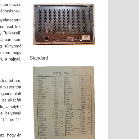
nternetezés
változásnak.
gyelmeztetni
omásul kell
 "fülközeli"
itásban sem
ág túlnyomó
hiszem, hogy
Standard
, a hajnali,
ztosítottam,
 biztosított
gerinc alatt
s az akácfát
lé, amelytől
és helyének
 "T" és "L"
 az, hogy én