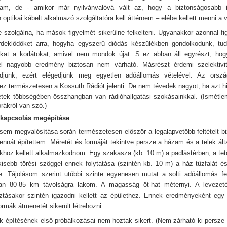
am, de - amikor már nyilvánvalóvá vált az, hogy a biztonságosabb i
optikai kábelt alkalmazó szolgáltatóra kell áttérnem – elébe kellett menni a 
szolgálna, ha mások figyelmét sikerülne felkelteni. Ugyanakkor azonnal fi
rdeklődőket arra, hogyha egyszerű diódás készülékben gondolkodunk, tud
kat a korlátokat, amivel nem mondok újat. S ez abban áll egyrészt, hogy
él nagyobb eredmény biztosan nem várható. Másrészt érdemi szelektiv
djünk, ezért elégedjünk meg egyetlen adóállomás vételével. Az orsz
ez természetesen a Kossuth Rádiót jelenti. De nem tévedek nagyot, ha azt 
tek többségében összhangban van rádióhallgatási szokásainkkal.
(Ismétlem
rákról van szó.)
pkapcsolás megépítése
sem megvalósítása során természetesen először a legalapvetőbb feltételt bi
nnát építettem. Méretét és formáját tekintve persze a házam és a telek által
khoz kellett alkalmazkodnom. Egy szakasza (kb. 10 m) a padlástérben, a tető
kisebb törési szöggel ennek folytatása (szintén kb. 10 m) a ház tűzfalát é
e. Tájolásom szerint utóbbi szinte egyenesen mutat a solti adóállomás fe
ban 80-85 km távolságra lakom. A magasság öt-hat méternyi. A levezet
tásakor szintén igazodni kellett az épülethez. Ennek eredményeként egy
rmák átmenetét sikerült létrehozni.
k építésének első próbálkozásai nem hoztak sikert. (Nem zárható ki persze