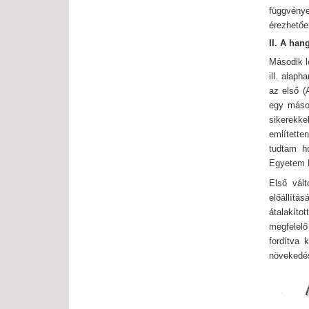
függvény
érezhetően
II.
A hang
Második l
ill. alap
az első (
egy másod
sikerekke
említette
tudtam ho
Egyetem K
Első vál
előállítá
átalakíto
megfelelő
fordítva 
növekedés