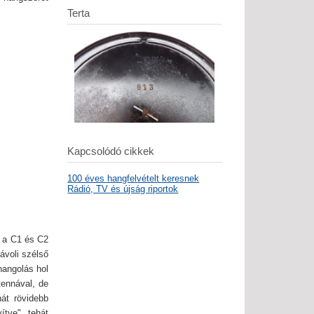
Terta
Kapcsolódó cikkek
100 éves hangfelvételt keresnek
Rádió, TV és újság riportok
, a C1 és C2
ávoli szélső
hangolás hol
tennával, de
át rövidebb
ítve", tehát