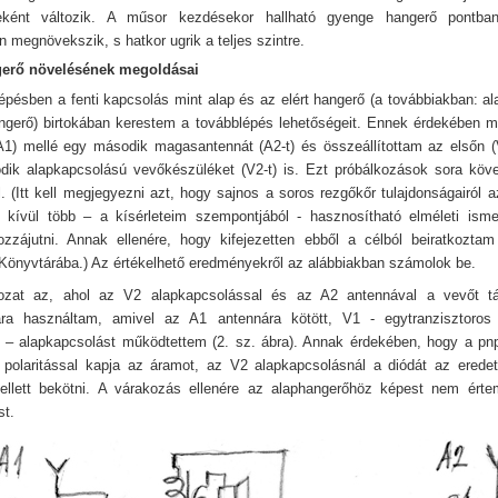
eként változik. A műsor kezdésekor hallható gyenge hangerő pontba
 megnövekszik, s hatkor ugrik a teljes szintre.
erő növelésének megoldásai
épésben a fenti kapcsolás mint alap és az elért hangerő (a továbbiakban: a
hangerő) birtokában kerestem a továbblépés lehetőségeit. Ennek érdekében 
A1) mellé egy második magasantennát (A2-t) és összeállítottam az elsőn (
ik alapkapcsolású vevőkészüléket (V2-t) is. Ezt próbálkozások sora köve
l. (Itt kell megjegyezni azt, hogy sajnos a soros rezgőkőr tulajdonságairól a
n kívül több – a kísérleteim szempontjából - hasznosítható elméleti ism
zzájutni. Annak ellenére, hogy kifejezetten ebből a célból beiratkozta
önyvtárába.) Az értékelhető eredményekről az alábbiakban számolok be.
tozat az, ahol az V2 alapkapcsolással és az A2 antennával a vevőt tá
sára használtam, amivel az A1 antennára kötött, V1 - egytranzisztoros
tt – alapkapcsolást működtettem (2. sz. ábra). Annak érdekében, hogy a pnp
 polaritással kapja az áramot, az V2 alapkapcsolásnál a diódát az erede
kellett bekötni. A várakozás ellenére az alaphangerőhöz képest nem érte
t.