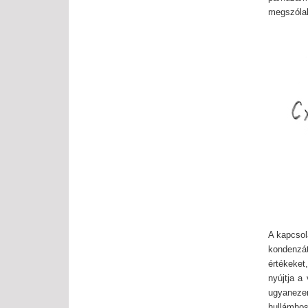
megszólalt
A kapcsol
kondenzát
értékeket
nyújtja a
ugyanezen
hullámhos