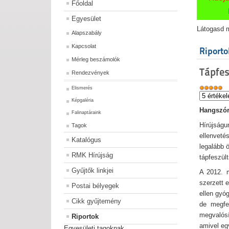
Főoldal
Egyesület
Látogasd m
Alapszabály
Kapcsolat
Riporto
Mérleg beszámolók
Tápfes
Rendezvények
Elismerés
Képgaléria
Hangszóró
Falinaptáraink
Hírújság
Tagok
ellenveté
Katalógus
legalább 
RMK Hírújság
tápfeszült
Gyűjtők linkjei
A 2012. m
szerzett 
Postai bélyegek
ellen gyó
Cikk gyűjtemény
de megfe
megvalósí
Riportok
amivel eg
Egyesületi tagoknak