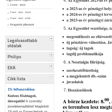
Az Egyesület 2023-as év p
Csere - bere
a 2023-as év pénzügyi hely
Csere - bere - keres
a 2024-es év pénzügyi terv
Csere - bere - kínál
a 2023-as év pénzügyi zár
Kiragadott pillanatok
Az Egyesület vezetősége, ta
megemlékezés az eltávozott
Legolvasottabb
új pénztáros választása. Ja
oldalak
tagság: új tagok
tagdíj problematikája
Philips
A Nosztalgia Hírújság.
EKA
szerkesztőbizottság
a megjelentett db.-szám
Cikk lista
javaslatok
Hozzászólások
1% felhasználása
Kedves Klubtagok,
00
A börze kezdete: 8.
,
támogatók!
A személyi
es teremben lesz megt
jövedelemadókból felajánlott
1%-ból az Egyesületünk az...