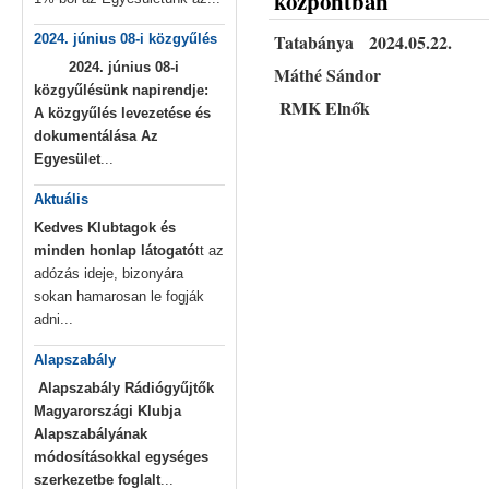
központban
Tatabánya 20
2024. június 08-i közgyűlés
2024. június 08-i
Máthé Sándor
közgyűlésünk napirendje:
RMK Elnők
A közgyűlés levezetése és
dokumentálása
Az
Egyesület
...
Aktuális
Kedves Klubtagok és
minden honlap látogató
tt az
adózás ideje, bizonyára
sokan hamarosan le fogják
adni...
Alapszabály
Alapszabály
Rádiógyűjtők
Magyarországi Klubja
Alapszabályának
módosításokkal egységes
szerkezetbe foglalt
...