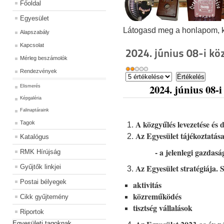
Főoldal
Egyesület
Látogasd meg a honlapom, kat
Alapszabály
Kapcsolat
2024. június 08-i kö
Mérleg beszámolók
Rendezvények
2024. június 08-
Elismerés
Képgaléria
Falinaptáraink
A közgyűlés levezetése és
Tagok
Az Egyesület tájékoztatása
Katalógus
- a jelenlegi gazdasági he
RMK Hírújság
Az Egyesület stratégiája. S
Gyűjtők linkjei
Postai bélyegek
aktivitás
közreműködés
Cikk gyűjtemény
tisztség vállalások
Riportok
Egyesületi tagoknak