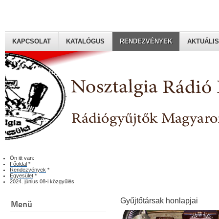
KAPCSOLAT
KATALÓGUS
RENDEZVÉNYEK
AKTUÁLIS
Rádiógyűjtők Magyaroszági Klubja
Ön itt van:
Főoldal
*
Rendezvények
*
Egyesület
*
2024. június 08-i közgyűlés
Gyűjtőtársak honlapjai
Menü