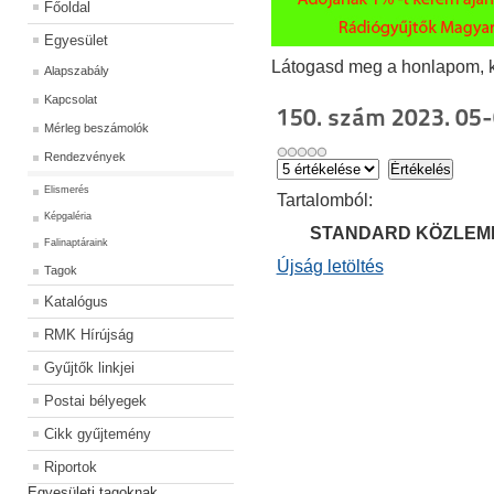
Főoldal
Egyesület
Látogasd meg a honlapom, kat
Alapszabály
Kapcsolat
150. szám 2023. 05-
Mérleg beszámolók
Rendezvények
Elismerés
Ta
rtalomból:
Képgaléria
STANDARD KÖZLEM
Falinaptáraink
Újság letöltés
Tagok
Katalógus
RMK Hírújság
Gyűjtők linkjei
Postai bélyegek
Cikk gyűjtemény
Riportok
Egyesületi tagoknak