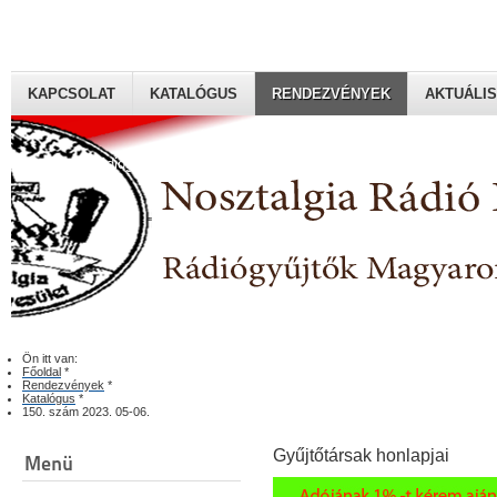
KAPCSOLAT
KATALÓGUS
RENDEZVÉNYEK
AKTUÁLIS
Rádiógyűjtők Magyaroszági Klubja
Ön itt van:
Főoldal
*
Rendezvények
*
Katalógus
*
150. szám 2023. 05-06.
Gyűjtőtársak honlapjai
Menü