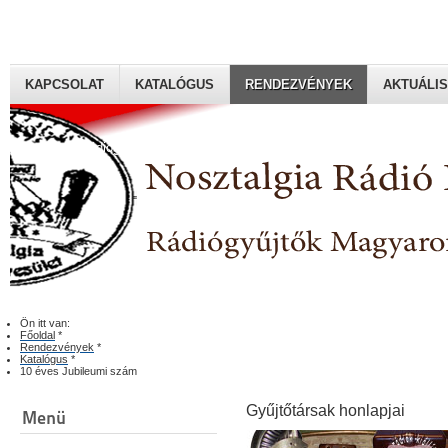
KAPCSOLAT
KATALÓGUS
RENDEZVÉNYEK
AKTUÁLIS
Rádiógyűjtők Magyaroszági Klubja
Ön itt van:
Főoldal
*
Rendezvények
*
Katalógus
*
10 éves Jubileumi szám
Gyűjtőtársak honlapjai
Menü