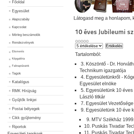
Főoldal
Egyesület
Látogasd meg a honlapom, kat
Alapszabály
Kapcsolat
10 éves Jubileumi s
Mérleg beszámolók
Rendezvények
Elismerés
Ta
rtalomból:
Képgaléria
3. Köszöntő - Dr. Horvát
Falinaptáraink
Technikum igazgatója
Tagok
4. Egyesületünkről - Kóg
Katalógus
Egyesület elnöke
5. Egyesületünk 10 éves 
RMK Hírújság
László titkár
Gyűjtők linkjei
7. Egyesület Vezetősége
Postai bélyegek
9. Egyesületünk 10 éve 
Cikk gyűjtemény
9. MTV Székház 1999
10. Puskás Tivadar Te
Riportok
11. Puskás Tivadar Te
Egyesületi tagoknak