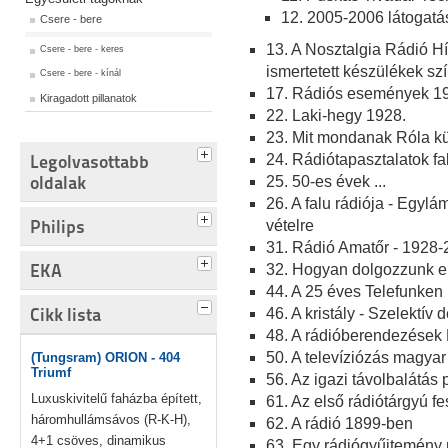
12. 2005-2006 látogatás
Csere - bere
13. A Nosztalgia Rádió 
Csere - bere - keres
ismertetett készülékek sz
Csere - bere - kínál
17. Rádiós események 1
Kiragadott pillanatok
22. Laki-hegy 1928.
23. Mit mondanak Róla kü
Legolvasottabb
24. Rádiótapasztalatok fa
oldalak
25. 50-es évek ...
26. A falu rádiója - Egyl
Philips
vételre
31. Rádió Amatőr - 1928-
EKA
32. Hogyan dolgozzunk el
44. A 25 éves Telefunken
Cikk lista
46. A kristály - Szelektív 
48. A rádióberendezések
50. A televíziózás magyar 
(Tungsram) ORION - 404
Triumf
56. Az igazi távolbalátás
Luxuskivitelű faházba épített,
61. Az első rádiótárgyú f
háromhullámsávos (R-K-H),
62. A rádió 1899-ben
4+1 csöves, dinamikus
63. Egy rádiógyűjtemény