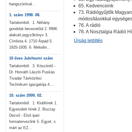
hangszóróval...
65. Kedvenceink
73. Rádiógyűjtők Magyar
1. szám 1998. 08.
módosításokkal egységes 
Tartalomból: 1. Néhány
76. A rádió
gondolat bevezetőül 2. RMK
78. A Nosztalgia Rádió H
alakuló jegyzőkönyv 3.
Újság letöltés
Címlista 4. 1710 Árpád 5.
1925-1935. 6. Melodin...
10 éves Jubileumi szám
Tartalomból: 3. Köszöntő -
Dr. Horváth László Puskás
Tivadar Távközlési
Technikum igazgatója 4....
10. szám 2000. 02.
Tartalomból: 1. Klubhírek 1.
Egyesületi hírek 2. Bozzay
Dezső - Első ipari
formatervezőnk 5. Egyet, s
márt az EZ...