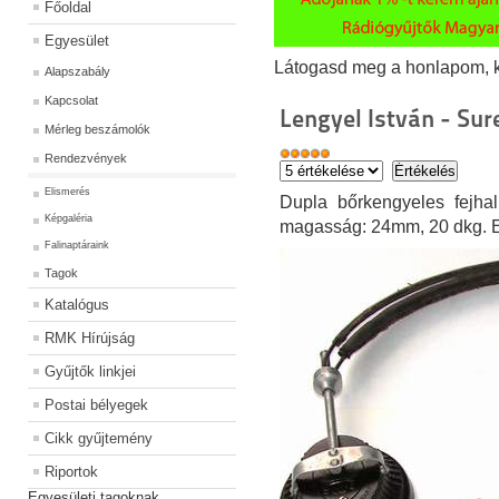
Főoldal
Egyesület
Látogasd meg a honlapom, kat
Alapszabály
Kapcsolat
Lengyel István - Sur
Mérleg beszámolók
Rendezvények
Elismerés
Dupla bőrkengyeles fejha
Képgaléria
magasság: 24mm, 20 dkg. E
Falinaptáraink
Tagok
Katalógus
RMK Hírújság
Gyűjtők linkjei
Postai bélyegek
Cikk gyűjtemény
Riportok
Egyesületi tagoknak