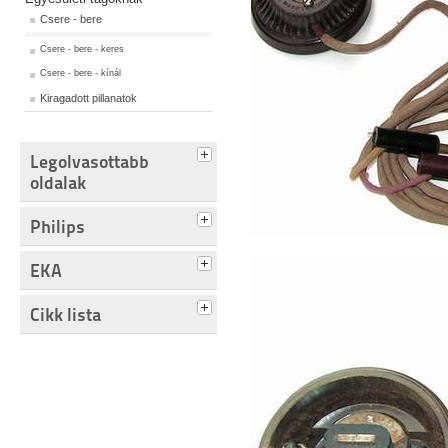
Csere - bere
Csere - bere - keres
Csere - bere - kínál
Kiragadott pillanatok
Legolvasottabb
oldalak
Philips
EKA
Cikk lista