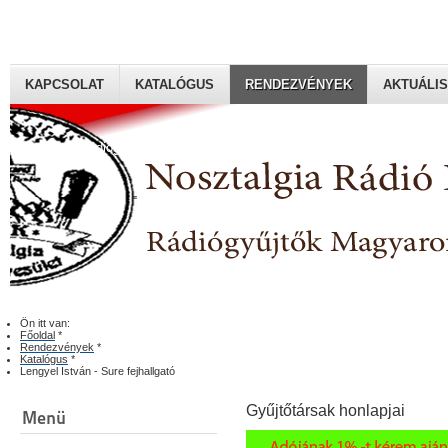
KAPCSOLAT
KATALÓGUS
RENDEZVÉNYEK
AKTUÁLIS
Rádiógyűjtők Magyaroszági Klubja
Ön itt van:
Főoldal
*
Rendezvények
*
Katalógus
*
Lengyel István - Sure fejhallgató
Gyűjtőtársak honlapjai
Menü