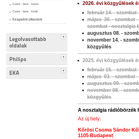
2026. évi közgyűlések é
Csere - bere - keres
Csere - bere - kínál
február 14. - szombat 
május 30. - szombat -
Kiragadott pillanatok
szombat - nosztalgia
augusztus 08. - szomb
Legolvasottabb
november 14. - szomba
oldalak
közgyűlés
Philips
2025. évi közgyűlések é
február 15. - szombat 
EKA
május 03. -
szombat - 
augusztus 09. - szomb
november 08. - szomba
közgyűlés
A nosztalgia rádióbörzék 
Az új hely:
Kőrösi Csoma Sándor Kőb
1105 Budapest