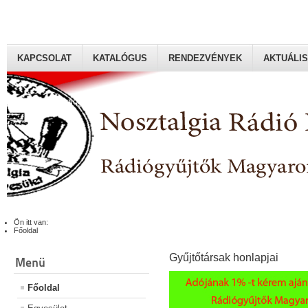
KAPCSOLAT
KATALÓGUS
RENDEZVÉNYEK
AKTUÁLIS
Rádiógyűjtők Magyaroszági Klubja
Ön itt van:
Főoldal
Gyűjtőtársak honlapjai
Menü
Főoldal