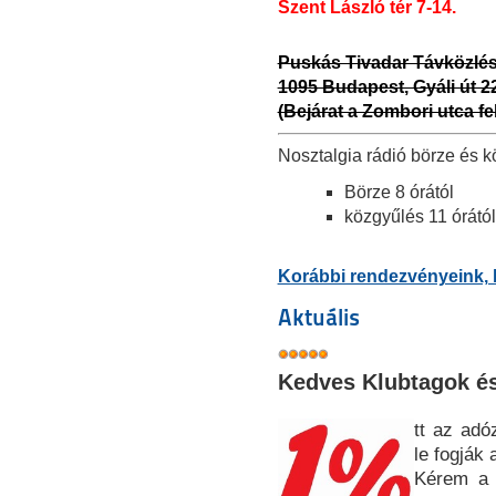
Szent László tér 7-14.
Puskás Tivadar Távközlé
1095 Budapest, Gyáli út 22
(Bejárat a Zombori utca fel
Nosztalgia rádió börze és 
Börze 8 órától
közgyűlés 11 órától
Korábbi rendezvényeink, 
Aktuális
Kedves Klubtagok és
tt az adó
le fogják 
Kérem a b