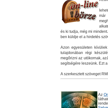
lehe
már 
meghi
alkat
és ki tudja, még mi mindent.
ben küldje el a hirdetés szöv
Azon egyesületen kívüliek
tulajdonában régi készül
megőrizni az utókornak, azá
segítségére leszeünk. Ezt a
A szerkesztett szöveget RM
Az
Or
látha
rende
Selye