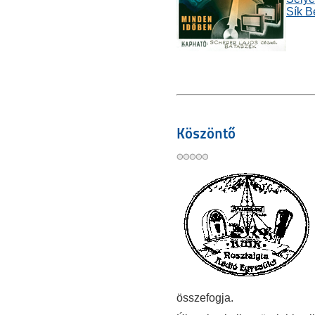
Sík B
Köszöntő
összefogja.