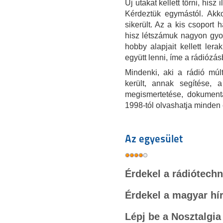
Új utakat kellett törni, his
Kérdeztük egymástól. Akk
sikerült. Az a kis csoport 
hisz létszámuk nagyon gyo
hobby alapjait kellett lera
együtt lenni, íme a rádiózásb
Mindenki, aki a rádió múl
került, annak segítése, a
megismertetése, dokument
1998-tól olvashatja minden 
Az egyesület
Érdekel a rádiótech
Érdekel a magyar hí
Lépj be a Nosztalgia