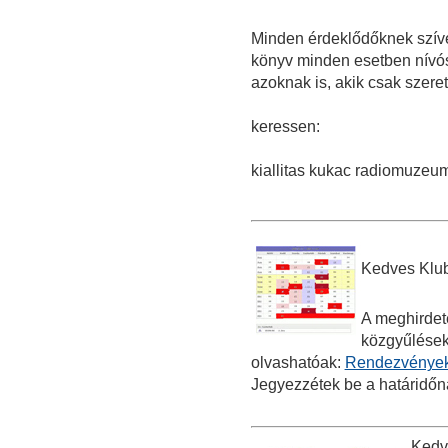
Minden érdeklődőknek szív
könyv minden esetben nívó
azoknak is, akik csak szeret
keressen:
kiallitas kukac radiomuzeu
Kedves Klub
A meghirdet
közgyűlések 
olvashatóak:
Rendezvénye
Jegyezzétek be a határidőn
Kedv