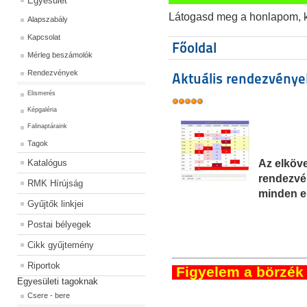
Egyesület
Látogasd meg a honlapom, kat
Alapszabály
Kapcsolat
Főoldal
Mérleg beszámolók
Rendezvények
Aktuális rendezvénye
Elismerés
Képgaléria
Falinaptáraink
Tagok
Katalógus
Az elköve
rendezvén
RMK Hírújság
minden e
Gyűjtők linkjei
Postai bélyegek
Cikk gyűjtemény
Riportok
Figyelem a börzék 
Egyesületi tagoknak
Csere - bere