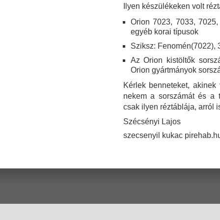
Ilyen készülékeken volt rézt
Orion 7023, 7033, 7025,
egyéb korai típusok
Sziksz: Fenomén(7022), 
Az Orion kistöltők sors
Orion gyártmányok sors
Kérlek benneteket, akinek 
nekem a sorszámát és a t
csak ilyen réztáblája, arról 
Szécsényi Lajos
szecsenyil kukac pirehab.h