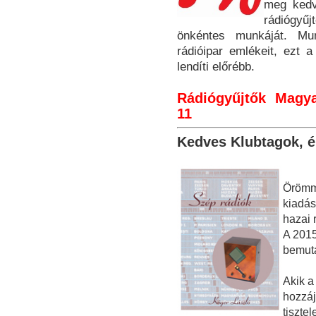
meg kedv
rádiógy
önkéntes munkáját. Mu
rádióipar emlékeit, ezt
lendíti előrébb.
Rádiógyűjtők Magya
11
Kedves Klubtagok, 
Örömme
kiadás
hazai 
A 2015
bemuta
Akik a
hozzáj
tiszte