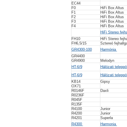
EC44
F0
HiFi Box Altus
F1
HiFi Box Altus
F2
HiFi Box Altus
F3
HiFi Box Altus
F4
HiFi Box Altus
HiFi Stereo fejh
FH10
HiFi Stereo fejh
FH6,5/15
Sztereó fejhallg
GR4300-100
Harmónia
GR4400
GR4900
Melodyn
HT-6/9
Hálózati teleppó
HT-6/9
Hálózati teleppó
KB14
Gipsy
OX71
R0146F
Daxli
R0236F
R045F
R135F
R4100
Junior
R4200
Junior
R4201
Superla
R4300
Harmonia