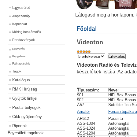
Egyesület
Látogasd meg a honlapom, kat
Alapszabály
Kapcsolat
Főoldal
Mérleg beszámolók
Rendezvények
Videoton
Elismerés
Képgaléria
Falinaptáraink
Videoton Rádió és Televí
készülékek listája. Az adat
Tagok
Katalógus
RMK Hírújság
Típusszám: 
Neve: 
901
HiFi Box Bonus
Gyűjtők linkjei
902
HiFi Box Bonus
A57
Satellite Trio S
Postai bélyegek
Amatőr
Forrasztópáka á
Cikk gyűjtemény
AR612
Pacsirta
ASS-1004
Autóhangfal
Riportok
ASS-1024
Autóhangfal
Egyesületi tagoknak
ASS-1204
Autóhangfal