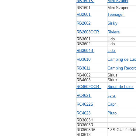
RB1601K
Mini Szuper
RB1601
Mini Szuper
RB2601
Teenager
RB2602
Sirály
RB2603OCR
Riviera
RB3601
Lido
RB3602
Lido
RB3604B
Lido
RB3610
Camping de Lux
RB3611
Camping Recor
RB4602
Sirius
RB4603
Sirius
RC4602OCR
Sirius de Luxe
RC4621
Lyra
RC4622S
Capri
RC4623
Pluto
RD3603H
RD3603R
RD3603R6
" ZSIGULI" rádi
RD3613