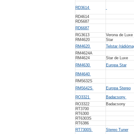
RD3614
RD4614
RD5687
RD6687
RG3613
Verona de Luxe
RM4620
Star
RM4620
Telstar (rádióm
RM4624A
RM4624
Star de Luxe
RM4630
Europa Star
RM4640
RM5632S
RM5642S
Europa Stereo
RO3321
Badacsony
RO3322
Badacsony
RT3700
RT6300
RT6303S
RT6386
RT7300S
Stereo Tuner