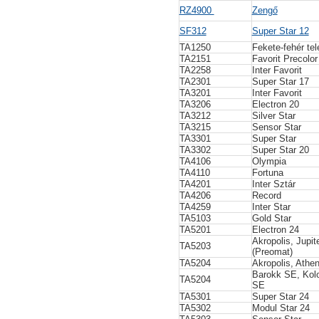
RZ4900
Zengő
SF312
Super Star 12
TA1250
Fekete-fehér tel
TA2151
Favorit Precolor
TA2258
Inter Favorit
TA2301
Super Star 17
TA3201
Inter Favorit
TA3206
Electron 20
TA3212
Silver Star
TA3215
Sensor Star
TA3301
Super Star
TA3302
Super Star 20
TA4106
Olympia
TA4110
Fortuna
TA4201
Inter Sztár
TA4206
Record
TA4259
Inter Star
TA5103
Gold Star
TA5201
Electron 24
Akropolis, Jupit
TA5203
(Preomat)
TA5204
Akropolis, Athen
Barokk SE, Kol
TA5204
SE
TA5301
Super Star 24
TA5302
Modul Star 24