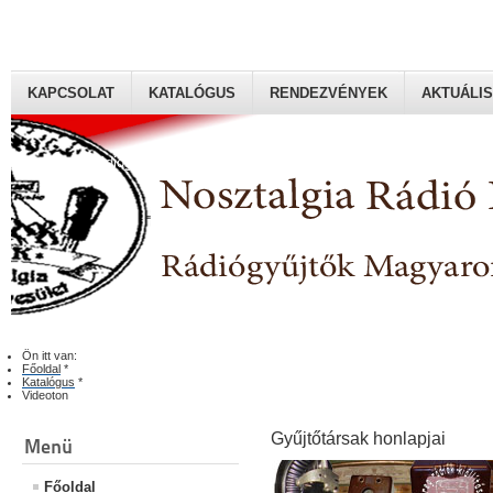
KAPCSOLAT
KATALÓGUS
RENDEZVÉNYEK
AKTUÁLIS
Rádiógyűjtők Magyaroszági Klubja
Ön itt van:
Főoldal
*
Katalógus
*
Videoton
Gyűjtőtársak honlapjai
Menü
Főoldal