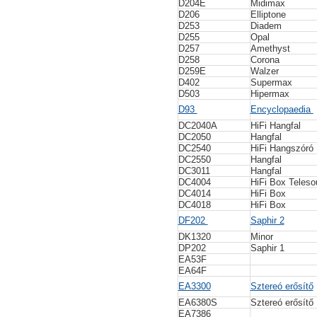
D204E
Midimax
D206
Elliptone
D253
Diadem
D255
Opal
D257
Amethyst
D258
Corona
D259E
Walzer
D402
Supermax
D503
Hipermax
D93
Encyclopaedia
DC2040A
HiFi Hangfal
DC2050
Hangfal
DC2540
HiFi Hangszóró
DC2550
Hangfal
DC3011
Hangfal
DC4004
HiFi Box Teleso
DC4014
HiFi Box
DC4018
HiFi Box
DF202
Saphir 2
DK1320
Minor
DP202
Saphir 1
EA53F
EA64F
EA3300
Sztereó erősítő
EA6380S
Sztereó erősítő
EA7386