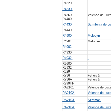
R4320
R4330
R4360
Velence de Lux
R4400
R4430
Szimfónia de L
R4440
R4900
Melodyn
R4901
Melodyn
R4902
R4930
R4932
R5600
R5932
R629
R736
Fehérvár
R736A
Fehérvár
R999HF
RA2101
Velence de Lux
RA2102
Velence de Lux
RA2103
Szatmár
RA2104
Velence de Lux