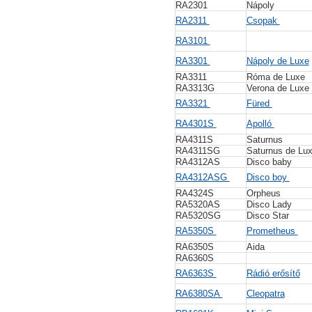
RA2301
Nápoly
RA2311
Csopak
RA3101
RA3301
Nápoly de Luxe
RA3311
Róma de Luxe
RA3313G
Verona de Luxe
RA3321
Füred
RA4301S
Apolló
RA4311S
Saturnus
RA4311SG
Saturnus de Lu
RA4312AS
Disco baby
RA4312ASG
Disco boy
RA4324S
Orpheus
RA5320AS
Disco Lady
RA5320SG
Disco Star
RA5350S
Prometheus
RA6350S
Aida
RA6360S
RA6363S
Rádió erősítő
RA6380SA
Cleopatra