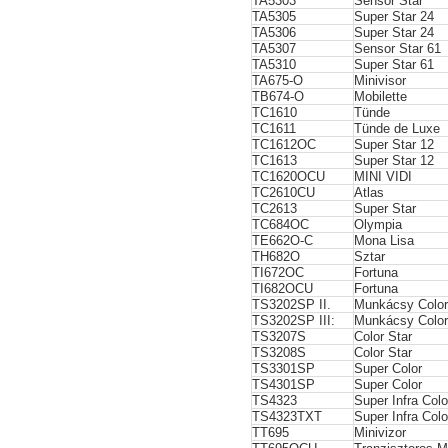
TA5303
Sensor Star
TA5305
Super Star 24
TA5306
Super Star 24
TA5307
Sensor Star 61
TA5310
Super Star 61
TA675-O
Minivisor
TB674-O
Mobilette
TC1610
Tünde
TC1611
Tünde de Luxe
TC1612OC
Super Star 12
TC1613
Super Star 12
TC1620OCU
MINI VIDI
TC2610CU
Atlas
TC2613
Super Star
TC684OC
Olympia
TE662O-C
Mona Lisa
TH682O
Sztar
TI672OC
Fortuna
TI682OCU
Fortuna
TS3202SP II.
Munkácsy Colo
TS3202SP III:
Munkácsy Colo
TS3207S
Color Star
TS3208S
Color Star
TS3301SP
Super Color
TS4301SP
Super Color
TS4323
Super Infra Colo
TS4323TXT
Super Infra Colo
TT695
Minivizor