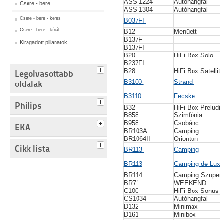
ASS-1224
Autóhangfal
Csere - bere
ASS-1304
Autóhangfal
Csere - bere - keres
B037FI
Csere - bere - kínál
B12
Menüett
B137F
Kiragadott pillanatok
B137FI
B20
HiFi Box Solo
B237FI
B28
HiFi Box Satelli
Legolvasottabb
B3100
Strand
oldalak
B3110
Fecske
Philips
B32
HiFi Box Prelud
B858
Szimfónia
B958
Csobánc
EKA
BR103A
Camping
BR1064II
Orionton
Cikk lista
BR113
Camping
BR113
Camping de Lux
BR114
Camping Szupe
BR71
WEEKEND
C100
HiFi Box Sonus
CS1034
Autóhangfal
D132
Minimax
D161
Minibox