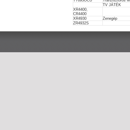
TT695OCU
Tranzisztoros Mi
TV JÁTÉK
XR4400,
CR4400
XR4930
Zenegép
ZR4932S