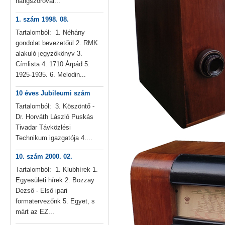
hangszóróval...
1. szám 1998. 08.
Tartalomból: 1. Néhány
gondolat bevezetőül 2. RMK
alakuló jegyzőkönyv 3.
Címlista 4. 1710 Árpád 5.
1925-1935. 6. Melodin...
10 éves Jubileumi szám
Tartalomból: 3. Köszöntő -
Dr. Horváth László Puskás
Tivadar Távközlési
Technikum igazgatója 4....
10. szám 2000. 02.
Tartalomból: 1. Klubhírek 1.
Egyesületi hírek 2. Bozzay
Dezső - Első ipari
formatervezőnk 5. Egyet, s
márt az EZ...