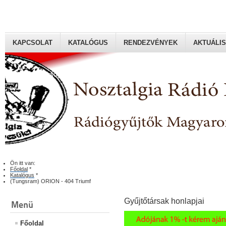
KAPCSOLAT
KATALÓGUS
RENDEZVÉNYEK
AKTUÁLIS
Rádiógyűjtők Magyaroszági Klubja
Ön itt van:
Főoldal
*
Katalógus
*
(Tungsram) ORION - 404 Triumf
Gyűjtőtársak honlapjai
Menü
Főoldal