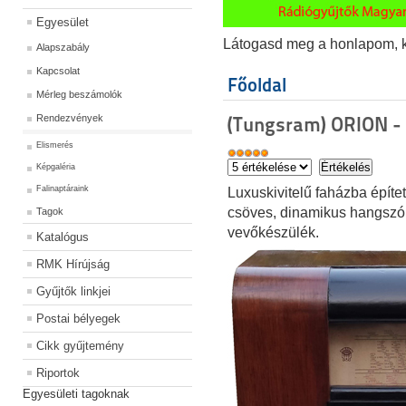
Egyesület
Látogasd meg a honlapom, kat
Alapszabály
Kapcsolat
Főoldal
Mérleg beszámolók
Rendezvények
(Tungsram) ORION -
Elismerés
Képgaléria
Falinaptáraink
Luxuskivitelű faházba építe
csöves, dinamikus hangszór
Tagok
vevőkészülék.
Katalógus
RMK Hírújság
Gyűjtők linkjei
Postai bélyegek
Cikk gyűjtemény
Riportok
Egyesületi tagoknak