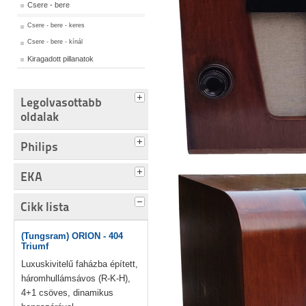
Csere - bere
Csere - bere - keres
Csere - bere - kínál
Kiragadott pillanatok
Legolvasottabb
oldalak
Philips
EKA
Cikk lista
(Tungsram) ORION - 404
Triumf
Luxuskivitelű faházba épített,
háromhullámsávos (R-K-H),
4+1 csöves, dinamikus