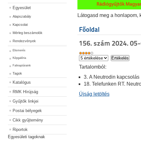
Egyesület
Látogasd meg a honlapom, kat
Alapszabály
Kapcsolat
Főoldal
Mérleg beszámolók
Rendezvények
156. szám 2024. 05-
Elismerés
Képgaléria
Falinaptáraink
Ta
rtalomból:
Tagok
3. A Neutrodin kapcsolás
Katalógus
18. Telefunken RT. Neutr
RMK Hírújság
Újság letöltés
Gyűjtők linkjei
Postai bélyegek
Cikk gyűjtemény
Riportok
Egyesületi tagoknak