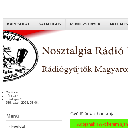
KAPCSOLAT
KATALÓGUS
RENDEZVÉNYEK
AKTUÁLIS
Rádiógyűjtők Magyaroszági Klubja
Ön itt van:
Főoldal
*
Katalógus
*
156. szám 2024. 05-06.
Gyűjtőtársak honlapjai
Menü
Főoldal