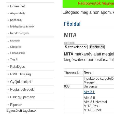
Egyesület
Látogasd meg a honlapom, kat
Alapszabály
Kapcsolat
Főoldal
Mérleg beszámolók
Rendezvények
MITA
Elismerés
Képgaléria
Falinaptáraink
MITA
márkanév alatt megjele
kiegészítése pontosítása fo
Tagok
Katalógus
Típusszám:
Neve:
RMK Hírújság
Induktoros szigetelé
Gyűjtők linkjei
Megger
938
Universal
Postai bélyegek
Akció I.
Cikk gyűjtemény
Akció II.
Akció Universal
Riportok
MITA Rex
MITA Super
Egyesületi tagoknak