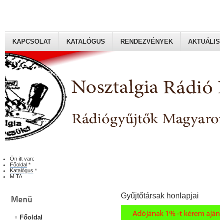
KAPCSOLAT
KATALÓGUS
RENDEZVÉNYEK
AKTUÁLIS
Rádiógyűjtők Magyaroszági Klubja
Ön itt van:
Főoldal
*
Katalógus
*
MITA
Gyűjtőtársak honlapjai
Menü
Főoldal