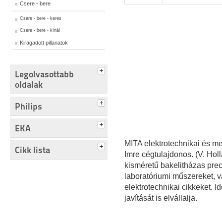
Csere - bere
Csere - bere - keres
Csere - bere - kínál
Kiragadott pillanatok
Legolvasottabb
oldalak
Philips
EKA
MITA elektrotechnikai és me
Cikk lista
Imre cégtulajdonos. (V. Hol
kisméretű bakelitházas pre
laboratóriumi műszereket, v
elektrotechnikai cikkeket.
javítását is elvállalja.